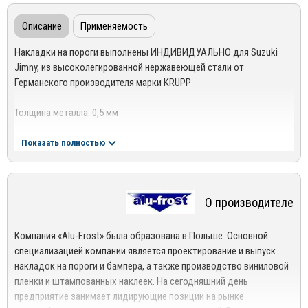
Описание
Применяемость
Накладки на пороги выполнены ИНДИВИДУАЛЬНО для Suzuki
Jimny, из высоколегированной нержавеющей стали от
Германского производителя марки KRUPP
Толщина металла: 0,5 мм
Комплект: 4 шт.
Показать полностью
Крепление: Полиуретановый, влагостойкий двусторонний скотч
О производителе
В комплект накладок входит: 2-е передние накладки на пороги с
загнутой кромкой
Компания «Alu-Frost» была образована в Польше. Основной
Место установки: Накладки на пороги устанавливаются под
специализацией компании является проектирование и выпуск
уплотнительную резинку на металлический порог.
накладок на пороги и бампера, а также производство виниловой
Рекомендованная температура при установке +4 градусов +45
пленки и штампованных наклеек. На сегодняшний день
градусов
предприятие занимает лидирующие позиции на рынке