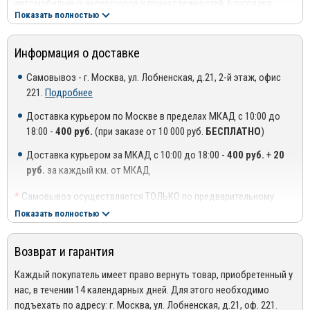
автомобильных аксессуаров и принадлежностей. Благодаря
Показать полностью
Инструкция по установке расположена на упаковке
постоянному мониторингу и желанию удовлетворить любые
потребности потенциальных клиентов, компания «Alu-Frost»
Повышенная устойчивость к ударным нагрузкам, а также
представляет накладки на пороги в широком ассортименте
Информация о доставке
механическим повреждениям;
практически для всех марок автомобилей.
Самовывоз - г. Москва, ул. Лобненская, д.21, 2-й этаж, офис
Имеют привлекательный внешний вид и сохраняют его в
Производственные мощности предприятия включают 3
221.
Подробнее
течение продолжительного времени;
независимых технологических линий для изготовления:
Доставка курьером по Москве в пределах МКАД с 10:00 до
Оправдывают свое присутствие в сложных климатических
Деталей и аксессуаров из нержавеющей стали, устойчивой к
18:00 -
400 руб.
(при заказе от 10 000 руб.
БЕСПЛАТНО
)
условиях, в особенности в зимнее время;
воздействию кислот;
Доставка курьером за МКАД с 10:00 до 18:00 -
400 руб.
+
20
Продолжительный период службы.
Запчастей из анодированного алюминиевого сплава,
руб.
за каждый км. от МКАД
отличающегося повышенным уровнем прочности;
*
Самовывоз осуществляется ТОЛЬКО по предварительному
Наклеек из виниловой пленки.
согласованию с менеджером!
Показать полностью
**
Доставка осуществляется до подъезда, либо до ближайшего
Вся продукция компании имеют соответствующие сертификаты
места, где можно припарковать автомобиль (шлагбаум,
качества, отвечает высоким стандартам и нормам. В частности
Возврат и гарантия
проходная ТЦ или БЦ).
накладки на порог «Alu-Frost» представлены в уникальном
***
Доставка до квартиры/офиса платная: + 100 руб. за заказ
Каждый покупатель имеет право вернуть товар, приобретенный у
графическом дизайне, что позволяет рассматривать данный
весом до 10 кг., +200 руб. за заказ весом свыше 10 кг.
нас, в течении 14 календарных дней. Для этого необходимо
аксессуар как элемент «хром пакета».
подъехать по адресу: г. Москва, ул. Лобненская, д.21, оф. 221.
РЕГИОНАЛЬНАЯ ДОСТАВКА ПО РОССИИ, БЕЛАРУСИИ И