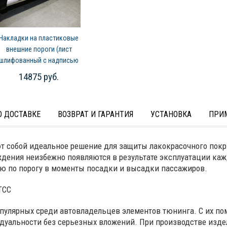
Накладки на пластиковые
внешние пороги (лист
шлифованный с надписью
Jimny) Suzuki Jimny (2019-
14875 руб.
2026)
 ДОСТАВКЕ
ВОЗВРАТ И ГАРАНТИЯ
УСТАНОВКА
ПРИ
т собой идеальное решение для защиты лакокрасочного покр
ждения неизбежно появляются в результате эксплуатации кажд
ю по порогу в моменты посадки и высадки пассажиров.
ТСС
опулярных среди автовладельцев элементов тюнинга. С их 
дуальности без серьезных вложений. При производстве изде