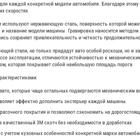
ля каждой конкретной модели автомобиля. Благодаря этому 
х скоростях.
 используют нержавеющую сталь, поверхность которой может
п и название модели машины. Гравировка наносится методом
сь сохраняет привлекательность и четкость продолжительно
щей стали, не только придадут авто особой роскоши, но и з
ссе эксплуатации, отличаются устойчивостью к механически
ом, которая покрывает собой наибольшую площадь порога.
рактеристиками:
авто, которые чаще остальных подвергаются механическим в
зволяет эффектно дополнить экстерьер каждой машины.
асочного покрытия и позволяют сэкономить на дорогостоящ
а качественный 3М скотч без необходимости в доработках.
с учетом кузовных особенностей конкретной марки автомоби