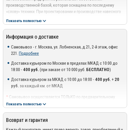
производственной базой, которая оснащена по последнему
«слову» техники. При проектировании и производстве навесного
оборудования используются высокоточные станы и передовые
Показать полностью
технологические решения.
Профессионализм, опыт и компетентность специалистов
Информация о доставке
компании в сочетании с применением высококачественных
материалов позволяет создавать качественные изделия,
Самовывоз - г. Москва, ул. Лобненская, д.21, 2-й этаж, офис
отвечающие международным стандартам и нормам. Благодаря
221.
Подробнее
этому ООО «Компания ТСС» имеет тесные партнерские
Доставка курьером по Москве в пределах МКАД с 10:00 до
отношения с ведущими автосалонами столицы и регионов.
18:00 -
400 руб.
(при заказе от 10 000 руб.
БЕСПЛАТНО
)
Преимущества использования продукции ТСС:
Доставка курьером за МКАД с 10:00 до 18:00 -
400 руб.
+
20
Эстетичность – изделия создаются с учетом современных
руб.
за каждый км. от МКАД
модных тенденций в дизайне;
*
Самовывоз осуществляется ТОЛЬКО по предварительному
Прочность – нержавеющая сталь высшего класса способна
согласованию с менеджером!
Показать полностью
выдерживать значительные механические и
**
Доставка осуществляется до подъезда, либо до ближайшего
аэродинамические нагрузки;
места, где можно припарковать автомобиль (шлагбаум,
Возврат и гарантия
проходная ТЦ или БЦ).
Износостойкость – аксессуары не боятся воздействия
***
Доставка до квартиры/офиса платная: + 100 руб. за заказ
Каждый покупатель имеет право вернуть товар, приобретенный у