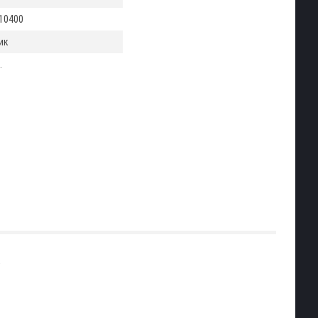
10400
ик
.
.