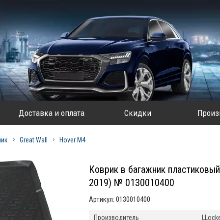
Доставка и оплата
Скидки
Произ
ник
Great Wall
Hover M4
Коврик в багажник пластиковый
2019) № 0130010400
Артикул:
0130010400
Производитель
LLock