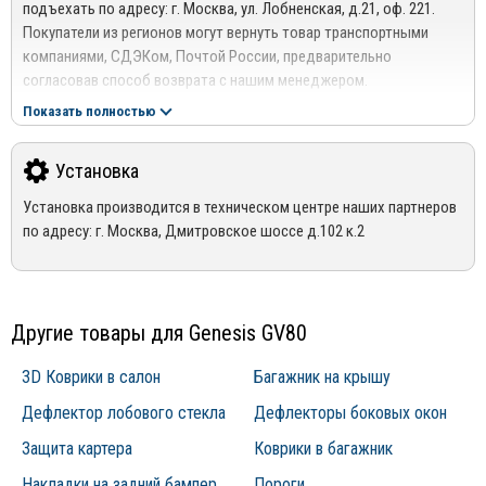
оперативно реагировать на появление новинок в сфере
подъехать по адресу: г. Москва, ул. Лобненская, д.21, оф. 221.
РЕГИОНАЛЬНАЯ ДОСТАВКА ПО РОССИИ, БЕЛАРУСИИ И
аксессуаров для автомобилей и выпускать новые образцы для
Покупатели из регионов могут вернуть товар транспортными
КАЗАХСТАНУ
каждого модельного ряда.
компаниями, СДЭКом, Почтой России, предварительно
Стоимость доставки от 1000 руб. рассчитывается
согласовав способ возврата с нашим менеджером.
менеджером!
Подробнее сморите в разделе
Возврат
Показать полностью
Отправка дефлекторов капота производится по 100% оплате
Гарантия
за товар и доставку!
На весь ассортимент представленный в интернет-магазине
Установка
Mirdopov, распространяются гарантия производителей.
Для уточнения наличия товара на складе, Вы можете оформить
Установка производится в техническом центре наших партнеров
*Гарантия не распространяется на товары с дефектами,
заказ, либо связаться с нашим менеджером по телефонам +7
по адресу: г. Москва, Дмитровское шоссе д.102 к.2
возникшими по вине покупателя, в следствии не правильной
(495) 162-90-92, +7 (800) 250-01-76, либо по email:
эксплуатации конкретного товара
sales@mirdopov.ru
Другие товары для Genesis GV80
3D Коврики в салон
Багажник на крышу
Дефлектор лобового стекла
Дефлекторы боковых окон
Защита картера
Коврики в багажник
Накладки на задний бампер
Пороги