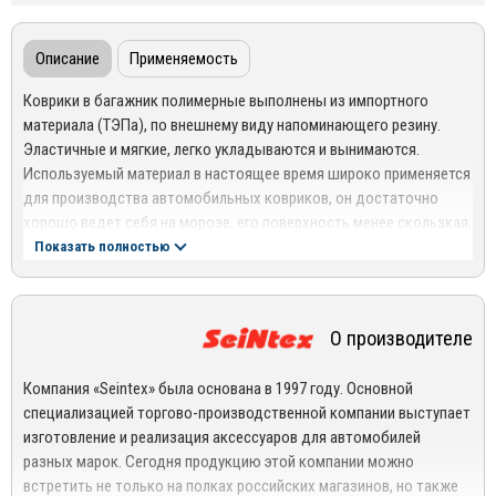
Описание
Применяемость
Коврики в багажник полимерные выполнены из импортного
материала (ТЭПа), по внешнему виду напоминающего резину.
Эластичные и мягкие, легко укладываются и вынимаются.
Используемый материал в настоящее время широко применяется
для производства автомобильных ковриков, он достаточно
хорошо ведет себя на морозе, его поверхность менее скользкая,
чем у пластикового.
Показать полностью
Прочность – при изготовлении своей продукции компания
использует современные высокотехнологичные материалы,
О производителе
которые хорошо выдерживают серьезные нагрузки,
сохраняя безупречный внешний вид;
Компания «Seintex» была основана в 1997 году. Основной
Коврики с рисунком «сетка» отличаются долговечностью –
специализацией торгово-производственной компании выступает
изделия не протираются и не рвутся. Высокую устойчивость к
изготовление и реализация аксессуаров для автомобилей
внешним воздействиям обеспечивается за счет
разных марок. Сегодня продукцию этой компании можно
оптимального соотношения используемых материалов (40%
встретить не только на полках российских магазинов, но также