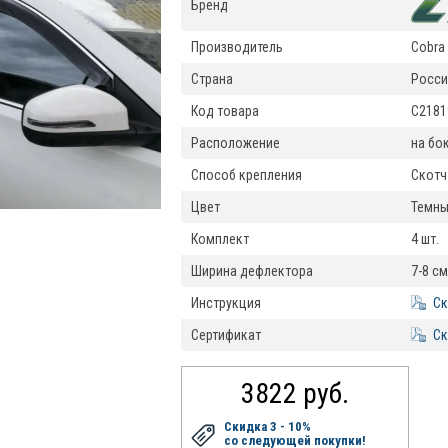
Бренд
Производитель
Cobra 
Страна
Росси
Код товара
C2181
Расположение
на бо
Способ крепления
Скотч
Цвет
Темны
Комплект
4 шт.
Ширина дефлектора
7-8 см
Инструкция
Ск
Сертификат
Ск
3822 руб.
Скидка 3 - 10%
со следующей покупки!