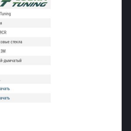
Tuning
я
9CR
ковые стекла
 3М
й-дымчатый
.
ачать
ачать