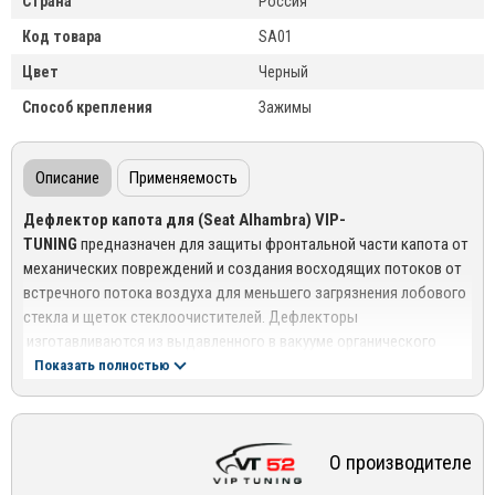
Страна
Россия
Код товара
SA01
Цвет
Черный
Способ крепления
Зажимы
Описание
Применяемость
Дефлектор капота для (Seat Alhambra) VIP-
TUNING
предназначен для защиты фронтальной части капота от
механических повреждений и создания восходящих потоков от
встречного потока воздуха для меньшего загрязнения лобового
стекла и щеток стеклоочистителей. Дефлекторы
изготавливаются из выдавленного в вакууме органического
стекла толщиной в 3мм, что обеспечивает их прочность и
Показать полностью
долговечность.Конструкция дефлекторов исключает
накапливание грязи между капотом автомобиля и дефлектором.
Грязь легко вымывается струёй воды во время мойки
О производителе
автомобиля. Дефлектор расположен на достаточном
расстоянии от капота и не препятствует стеканию воды, не