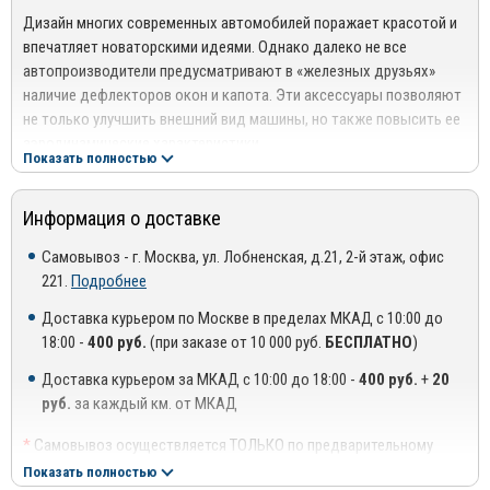
задерживает влагу - в отличие от других конструкций
Дизайн многих современных автомобилей поражает красотой и
дефлекторов.Дефлекторы очень легки в установке, не требуют
впечатляет новаторскими идеями. Однако далеко не все
сверления и надежно крепятся в штатные места кузова, поэтому
автопроизводители предусматривают в «железных друзьях»
царапины и другие повреждения исключены
наличие дефлекторов окон и капота. Эти аксессуары позволяют
не только улучшить внешний вид машины, но также повысить ее
аэродинамические характеристики.
Показать полностью
Компания Vip Tuning более 17 лет специализируется на
разработке дизайна, создании и реализации аксессуаров для
Информация о доставке
разных марок автомобилей. Вся продукция отвечает высоким
стандартам качества, которое подтверждают сертификаты
Самовывоз - г. Москва, ул. Лобненская, д.21, 2-й этаж, офис
соответствия. В течение всего времени работы бренд
221.
Подробнее
зарекомендовал себя в качестве надежного производителя
Доставка курьером по Москве в пределах МКАД с 10:00 до
современных автоаксессуаров.
18:00 -
400 руб.
(при заказе от 10 000 руб.
БЕСПЛАТНО
)
Преимущества использования продукции Vip Tuning:
Доставка курьером за МКАД с 10:00 до 18:00 -
400 руб.
+
20
Исключительное качество каждой товарной единицы, что
руб.
за каждый км. от МКАД
обусловлено применением поэтапного контроля качества;
*
Самовывоз осуществляется ТОЛЬКО по предварительному
Безупречная точность изделий, которая достигается
согласованию с менеджером!
Показать полностью
благодаря использованию специального лазерного