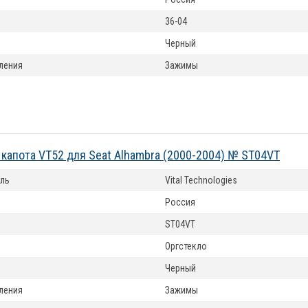
36-04
Черный
ления
Зажимы
капота VT52 для Seat Alhambra (2000-2004) № ST04VT
ль
Vital Technologies
Россия
ST04VT
Оргстекло
Черный
ления
Зажимы