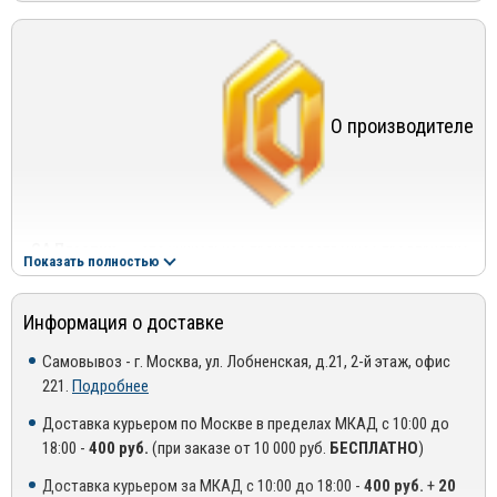
самый широкий ассортимент в мире (более чем на 1100
моделей автомобилей);
11 цветовых вариантов;
оргстекло толщиной 3 мм;
О производителе
форма, полностью повторяющая контур капота;
специально разработанные металлические крепления для
легкой установки и надежной фиксации;
«СА Пластик»
— это уникальное производственное предприятие,
специальные упорные силиконовые демпферы между
Показать полностью
обладающее новейшими технологиями и оборудованием,
дефлектором и капотом высотой 13 мм;
собственным конструкторским бюро, отлаженной системой
фирменные комплектующие;
Информация о доставке
логистики, квалифицированными специалистами высокого
уровня в области производства и продаж.
удобство и функциональность в эксплуатации;
Самовывоз - г. Москва, ул. Лобненская, д.21, 2-й этаж, офис
221.
Подробнее
стильный оригинальный аксессуар.
Под брендом «CA plastic» выпускаются:
Доставка курьером по Москве в пределах МКАД с 10:00 до
— дефлекторы капота
18:00 -
400 руб.
(при заказе от 10 000 руб.
БЕСПЛАТНО
)
— ветровики дверей
Доставка курьером за МКАД с 10:00 до 18:00 -
400 руб.
+
20
— ветровики люка