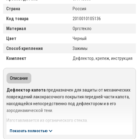
Страна
Россия
Код товара
2010010105136
Материал
Оргстекло
Цвет
Черный
Способ крепления
Зажимы
Комплект
Дефлектор, крепеж, инструкция
Описание
Дефлектор капота
предназначен для защиты от механических
повреждений лакокрасочного покрытия передней части капота,
находящейся непосредственно под дефлектором и в его
аэродинамической тени.
Изготавливается из органического стекла.
Дефлекторы капота
CA
plastic
– это
Показать полностью