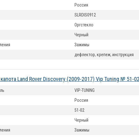
Россия
SLRDIS0912
Оргстекло
Черный
ления
Зажимы
дефлектор, крепеж, инструкция
капота Land Rover Discovery (2009-2017) Vip Tuning № 51-0
ль
VIP-TUNING
Россия
51-02
Черный
ления
Зажимы