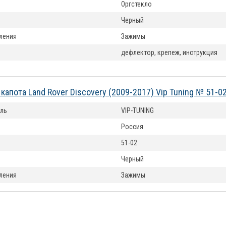
Оргстекло
Черный
ления
Зажимы
дефлектор, крепеж, инструкция
капота Land Rover Discovery (2009-2017) Vip Tuning № 51-0
ль
VIP-TUNING
Россия
51-02
Черный
ления
Зажимы