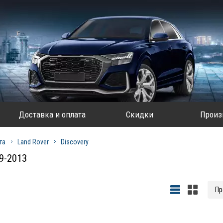
Доставка и оплата
Скидки
Произ
та
Land Rover
Discovery
09-2013