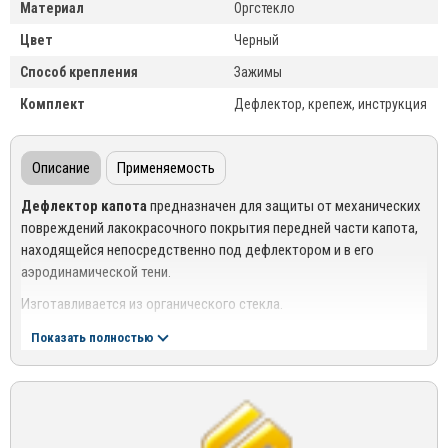
Материал
Оргстекло
Цвет
Черный
Способ крепления
Зажимы
Комплект
Дефлектор, крепеж, инструкция
Описание
Применяемость
Дефлектор капота
предназначен для защиты от механических
повреждений лакокрасочного покрытия передней части капота,
находящейся непосредственно под дефлектором и в его
аэродинамической тени.
Изготавливается из органического стекла.
Дефлекторы капота
CA
plastic
– это
Показать полностью
самый широкий ассортимент в мире (более чем на 1100
моделей автомобилей);
11 цветовых вариантов;