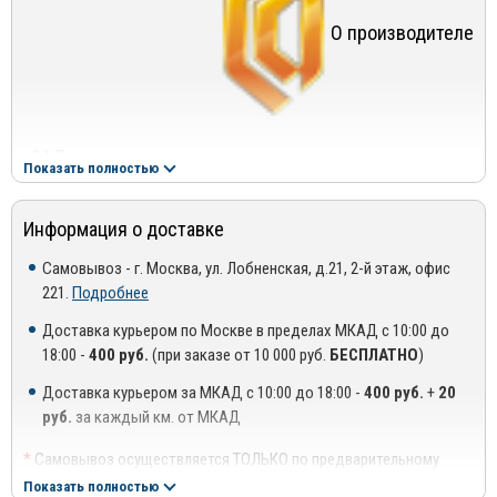
оргстекло толщиной 3 мм;
О производителе
форма, полностью повторяющая контур капота;
специально разработанные металлические крепления для
легкой установки и надежной фиксации;
«СА Пластик»
— это уникальное производственное предприятие,
специальные упорные силиконовые демпферы между
Показать полностью
обладающее новейшими технологиями и оборудованием,
дефлектором и капотом высотой 13 мм;
собственным конструкторским бюро, отлаженной системой
фирменные комплектующие;
Информация о доставке
логистики, квалифицированными специалистами высокого
уровня в области производства и продаж.
удобство и функциональность в эксплуатации;
Самовывоз - г. Москва, ул. Лобненская, д.21, 2-й этаж, офис
221.
Подробнее
стильный оригинальный аксессуар.
Под брендом «CA plastic» выпускаются:
Доставка курьером по Москве в пределах МКАД с 10:00 до
— дефлекторы капота
18:00 -
400 руб.
(при заказе от 10 000 руб.
БЕСПЛАТНО
)
— ветровики дверей
Доставка курьером за МКАД с 10:00 до 18:00 -
400 руб.
+
20
— ветровики люка
руб.
за каждый км. от МКАД
— защита фар.
— зеркальный пластик «MirrorPlast».
*
Самовывоз осуществляется ТОЛЬКО по предварительному
На сегодняшний день мы предлагаем самый широкий
согласованию с менеджером!
Показать полностью