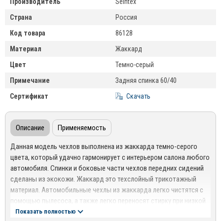
Производитель
Seintex
Страна
Россия
Код товара
86128
Материал
Жаккард
Цвет
Темно-серый
Примечание
Задняя спинка 60/40
Сертификат
Скачать
Описание
Применяемость
Данная модель чехлов выполнена из жаккарда темно-серого
цвета, который удачно гармонирует с интерьером салона любого
автомобиля. Спинки и боковые части чехлов передних сидений
сделаны из экокожи. Жаккард это техслойный трикотажный
материал. Автомобильные чехлы из жаккарда легко чистятся с
помощью пылесоса, а также легко переносят стирку при низкой
температуре.
Показать полностью