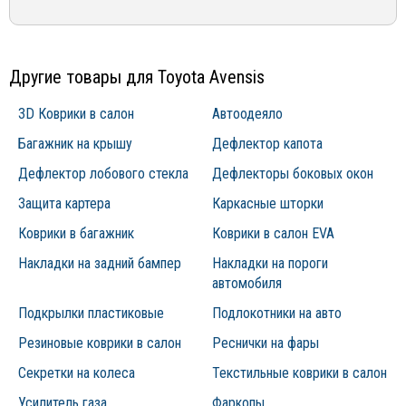
эксплуатации конкретного товара
sales@mirdopov.ru
Другие товары для Toyota Avensis
3D Коврики в салон
Автоодеяло
Багажник на крышу
Дефлектор капота
Дефлектор лобового стекла
Дефлекторы боковых окон
Защита картера
Каркасные шторки
Коврики в багажник
Коврики в салон EVA
Накладки на задний бампер
Накладки на пороги
автомобиля
Подкрылки пластиковые
Подлокотники на авто
Резиновые коврики в салон
Реснички на фары
Секретки на колеса
Текстильные коврики в салон
Усилитель газа
Фаркопы