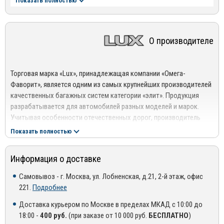
Показать полностью
производителей багажников
Видеоинструкция по установке:
О производителе
Торговая марка «Lux», принадлежащая компании «Омега-
Фаворит», является одним из самых крупнейших производителей
качественных багажных систем категории «элит». Продукция
разрабатывается для автомобилей разных моделей и марок.
Учитывая особенности отечественных дорог, производитель
выпускает автомобильные багажники Lux, которые идеально
Показать полностью
адаптированы к сложным условиям эксплуатации.
Также стоит сказать о том, что вся продукция торговой марки
Информация о доставке
создается с учетом международных стандартов качества.
Самовывоз - г. Москва, ул. Лобненская, д.21, 2-й этаж, офис
Поэтому универсальные багажники обладают достаточной
221.
Подробнее
прочностью, грузоподъемностью, продолжительным сроком
эксплуатации, независимо от интенсивности использования.
Доставка курьером по Москве в пределах МКАД с 10:00 до
История становления компании «Lux»
18:00 -
400 руб.
(при заказе от 10 000 руб.
БЕСПЛАТНО
)