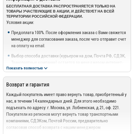
создается с учетом международных стандартов качества.
БЕСПЛАТНАЯ ДОСТАВКА РАСПРОСТРАНЯЕТСЯ ТОЛЬКО НА
Поэтому универсальные багажники обладают достаточной
ТОВАРЫ УЧАСТВУЮЩИЕ В АКЦИИ, И ДЕЙСТВУЕТ НА ВСЕЙ
прочностью, грузоподъемностью, продолжительным сроком
ТЕРРИТОРИИ РОССИЙСКОЙ ФЕДЕРАЦИИ.
Условия акции:
эксплуатации, независимо от интенсивности использования.
История становления компании «Lux»
Предоплата 100%. После оформления заказа с Вами свяжется
менеджер для согласования заказа, после чего отправит счет
В 2009 году производственная группа «Омега-Фаворит» занялась
на оплату на email.
выпуском багажных систем Lux, ориентированных
преимущественно на автомобили зарубежного производства.
Выбор способа доставки (курьером на дом, Почта РФ, СДЭК,
Для реализации поставленных целей компания к процессу
Транспортные компании) остается за менеджером интернет-
проектирования и производства подключила зарубежные
Показать полностью
магазина.
технологии и начала внедрять кардинально новые
Скидки по акциям не суммируются.
конструктивные решения. Результатом кропотливой работы
Возврат и гарантия
Для уточнения наличия товара на складе, Вы можете оформить
инженеров предприятия стала разработка универсального упора,
заказ, либо связаться с нашим менеджером по телефонам +7
Каждый покупатель имеет право вернуть товар, приобретенный у
конструкция которого была адаптирована не только к гладкой
(495) 162-90-92, +7 (800) 250-01-76, либо по email:
нас, в течении 14 календарных дней. Для этого необходимо
крыше автомобиля, но также к рейлингам.
sales@mirdopov.ru
подъехать по адресу: г. Москва, ул. Лобненская, д.21, оф. 221.
В период с 2010 по 2011 гг. автомобильные багажники Lux
Покупатели из регионов могут вернуть товар транспортными
получили признание и чрезвычайную популярность у
компаниями, СДЭКом, Почтой России, предварительно
автолюбителей по всей территории России. Уже в 2012 году об
согласовав способ возврата с нашим менеджером.
универсальных багажных системах узнали потребители в странах
Подробнее сморите в разделе
Возврат