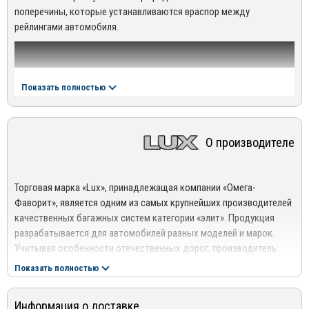
поперечины, которые устанавливаются враспор между
рейлингами автомобиля.
Показать полностью
О производителе
Торговая марка «Lux», принадлежащая компании «Омега-
Фаворит», является одним из самых крупнейших производителей
качественных багажных систем категории «элит». Продукция
разрабатывается для автомобилей разных моделей и марок.
Учитывая особенности отечественных дорог, производитель
выпускает автомобильные багажники Lux, которые идеально
Показать полностью
адаптированы к сложным условиям эксплуатации.
Также стоит сказать о том, что вся продукция торговой марки
Информация о доставке