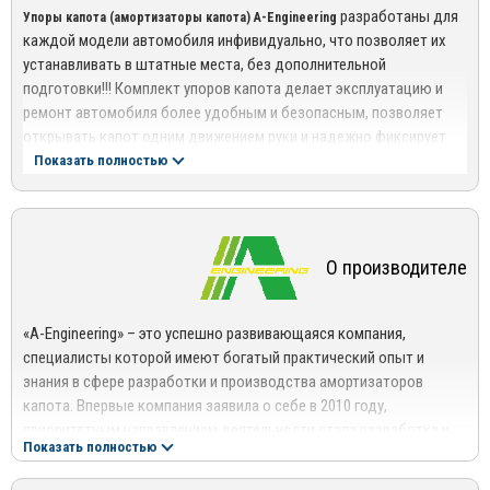
разработаны для
Упоры капота (амортизаторы капота) A-Engineering
каждой модели автомобиля инфивидуально, что позволяет их
устанавливать в штатные места, без дополнительной
подготовки!!! Комплект упоров капота делает эксплуатацию и
ремонт автомобиля более удобным и безопасным, позволяет
открывать капот одним движением руки и надежно фиксирует
его в верхнем положении.
Показать полностью
О производителе
«A-Engineering» – это успешно развивающаяся компания,
специалисты которой имеют богатый практический опыт и
знания в сфере разработки и производства амортизаторов
капота. Впервые компания заявила о себе в 2010 году,
приоритетным направлением деятельности стала разработка и
Показать полностью
изготовление комплектов для монтажа под капотом машин
пневмогидравлических упоров.