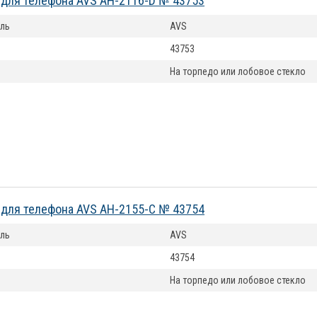
для телефона AVS AH-2116-D № 43753
ль
AVS
43753
На торпедо или лобовое стекло
для телефона AVS AH-2155-C № 43754
ль
AVS
43754
На торпедо или лобовое стекло