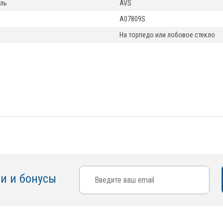
ль
AVS
A07809S
На торпедо или лобовое стекло
ки и бонусы