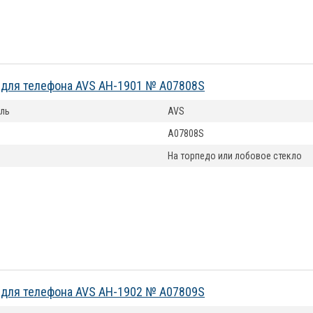
 для телефона AVS AH-1901 № A07808S
ль
AVS
A07808S
На торпедо или лобовое стекло
 для телефона AVS AH-1902 № A07809S