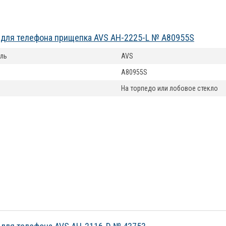
для телефона прищепка AVS AH-2225-L № A80955S
ль
AVS
A80955S
На торпедо или лобовое стекло