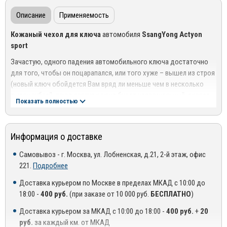
Описание
Применяемость
Кожаный чехол для ключа
автомобиля
SsangYong Actyon
sport
Зачастую, одного падения автомобильного ключа достаточно
для того, чтобы он поцарапался, или того хуже – вышел из строя
(новый ключ обойдется Вам вряд ли меньше чем в несколько
тысяч рублей, плюс корпус ключа будет неоргинальный, скорее
Показать полностью
всего китайский)
Компания MIRDOPOV предлагает
ключницу для ключа
автомобиля SsangYong
, изготовленную из
Информация о доставке
высококачественной натуральной кожи, которая защитит Ваш
Самовывоз - г. Москва, ул. Лобненская, д.21, 2-й этаж, офис
ключ от удара при падении, загрязнения и царапин. Чехол прошит
221.
Подробнее
по краям красной капроновой нитью, что добавляет чехлу
особую оригинальность.
Доставка курьером по Москве в пределах МКАД с 10:00 до
18:00 -
400 руб.
(при заказе от 10 000 руб.
БЕСПЛАТНО
)
У чехла имеется крепление для ключей в виде стандартного
кольца и дополнительного карабина.
Доставка курьером за МКАД с 10:00 до 18:00 -
400 руб.
+
20
руб.
за каждый км. от МКАД