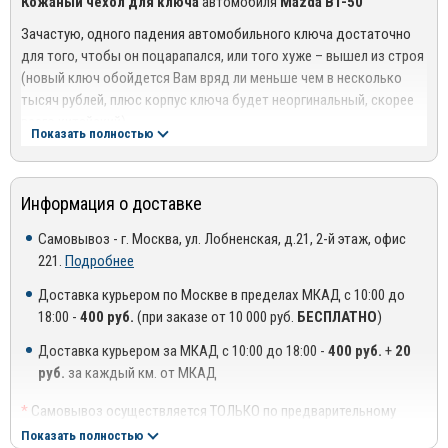
Кожаный чехол для ключа
автомобиля
Mazda BT-50
Зачастую, одного падения автомобильного ключа достаточно
для того, чтобы он поцарапался, или того хуже – вышел из строя
(новый ключ обойдется Вам вряд ли меньше чем в несколько
тысяч рублей, плюс корпус ключа будет неоргинальный, скорее
всего китайский)
Показать полностью
Компания MIRDOPOV предлагает
ключницу для ключа
автомобиля
Mazda
, изготовленную из высококачественной
натуральной кожи, которая защитит Ваш ключ от удара при
Информация о доставке
падении, загрязнения и царапин. Чехол прошит по краям красной
Самовывоз - г. Москва, ул. Лобненская, д.21, 2-й этаж, офис
капроновой нитью, что добавляет чехлу особую оригинальность.
221.
Подробнее
У чехла имеется крепление для ключей в виде стандартного
Доставка курьером по Москве в пределах МКАД с 10:00 до
кольца и дополнительного карабина.
18:00 -
400 руб.
(при заказе от 10 000 руб.
БЕСПЛАТНО
)
Доставка курьером за МКАД с 10:00 до 18:00 -
400 руб.
+
20
руб.
за каждый км. от МКАД
*
Самовывоз осуществляется ТОЛЬКО по предварительному
согласованию с менеджером!
Показать полностью