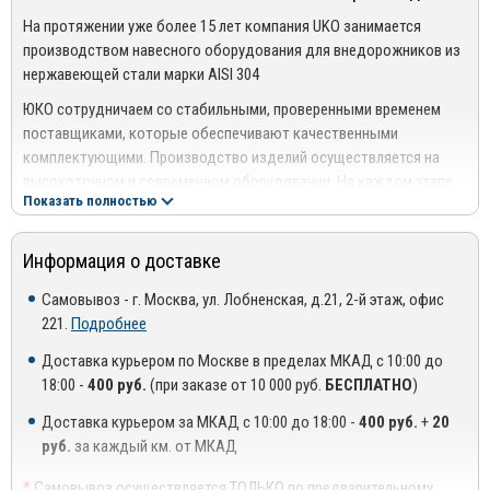
Устанавливаются в штатные технологические отверстия
На протяжении уже более 15 лет компания UKO занимается
автомобиля
производством навесного оборудования для внедорожников из
Крепеж и инструкция по установке изделия в комплекте
нержавеющей стали марки AISI 304
Вся выпускаемая продукция компании ЮКО сертифицирована
ЮКО сотрудничаем со стабильными, проверенными временем
поставщиками, которые обеспечивают качественными
Широкий сортамент продукции позволяет каждому
комплектующими. Производство изделий осуществляется на
автолюбителю подобрать желаемый аксессуар с учетом
высокоточном и современном оборудовании. На каждом этапе
кузовных особенностей своего автомобиля и личных
Показать полностью
технологического процесса производства изделия проходят
предпочтений.
контроль качества, что позволяет нам быть уверенными в
Аксессуары сочетают в себе не только защитные, но также
результате своей работы. Отсюда и гарантия, которая
Информация о доставке
эстетические функции. С их помощью внешний облик
предоставляется на продукцию.
автомобиля можно эффектно декорировать, придав ему
Самовывоз - г. Москва, ул. Лобненская, д.21, 2-й этаж, офис
На сайте представлен широкий модельный ряд аксессуаров для
индивидуальности, стильности, особой элегантности.
221.
Подробнее
большого спектра авто. Мы используем индивидуальный подход
к каждому заказу.
Доставка курьером по Москве в пределах МКАД с 10:00 до
18:00 -
400 руб.
(при заказе от 10 000 руб.
БЕСПЛАТНО
)
Тюнинг внедорожников создан не только для внешней
привлекательности, но и предполагает возможность
Доставка курьером за МКАД с 10:00 до 18:00 -
400 руб.
+
20
предотвратить механические повреждения (удары, царапины,
руб.
за каждый км. от МКАД
деформации..) и, соответственно, обеспечить автомобилю
*
Самовывоз осуществляется ТОЛЬКО по предварительному