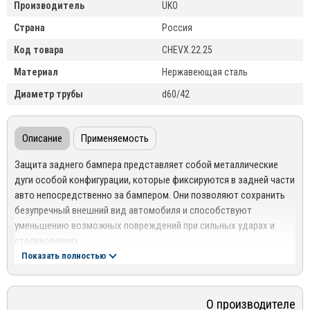
Производитель
UKO
Страна
Россия
Код товара
CHEVX.22.25
Материал
Нержавеющая сталь
Диаметр трубы
d60/42
Описание
Применяемость
Защита заднего бампера представляет собой металлические
дуги особой конфигурации, которые фиксируются в задней части
авто непосредственно за бампером. Они позволяют сохранить
безупречный внешний вид автомобиля и способствуют
уменьшению возможных повреждений при сильных ударах и
столкновениях.
Показать полностью
Особенности и преимущества
защиты заднего бампера
UKO
:
Изготавливаются из нержавеющей стали марки AISI 304
О производителе