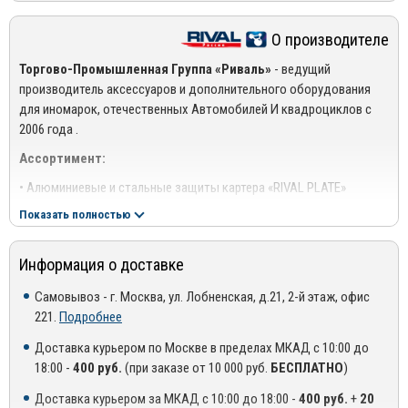
При производстве используются современные материалы
О производителе
высокого качества.
Торгово-Промышленная Группа «Риваль»
- ведущий
Продолжительный срок службы благодаря применению
производитель аксессуаров и дополнительного оборудования
инновационных технологий.
для иномарок, отечественных Автомобилей И квадроциклов с
2006 года .
Простота установки за счет точного совпадения штатных
отверстий с элементами крепежа защиты.
Ассортимент:
• Алюминиевые и стальные защиты картера «RIVAL PLATE»
Надежность фиксации благодаря тому, что производитель
использует оригинальные лекала. Это позволяет производить
Показать полностью
• Навесное оборудование «RIVAL 4x4» • Защиты для
точный и надежный монтаж аксессуаров.
квадроциклов «RIVAL OFF-ROAD»
Изделия полностью отвечают техническому регламенту.
Информация о доставке
• Противоугонные системы «RIVAL SECURITY»
Устойчивость к механическим нагрузкам и негативному
• Головные устройства для автомобилей «RIVAL DIGITAL»
Самовывоз - г. Москва, ул. Лобненская, д.21, 2-й этаж, офис
воздействию внешних факторов.
221.
Подробнее
Торговые марки производителя: RIVAL PLATE, RIVAL 4x4, RIVAL
Высокое качество материалов исключает образование
OFF-ROAD, RIVAL SECURITY, RIVAL DIGITAL.
Доставка курьером по Москве в пределах МКАД с 10:00 до
коррозии в течение всего периода эксплуатации.
18:00 -
400 руб.
(при заказе от 10 000 руб.
БЕСПЛАТНО
)
Официальный сайт производителя: www.rival.su
Пороги Rival
могут использоваться на всех автомобилях,
Доставка курьером за МКАД с 10:00 до 18:00 -
400 руб.
+
20