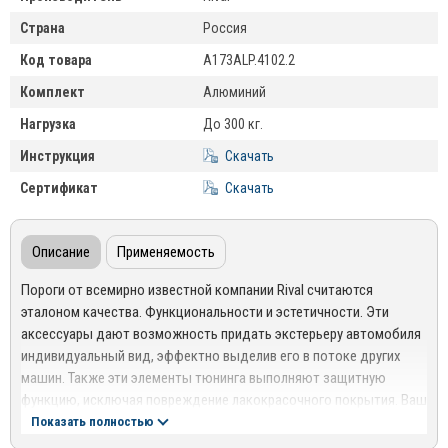
Страна
Россия
Код товара
A173ALP.4102.2
Комплект
Алюминий
Нагрузка
До 300 кг.
Инструкция
Скачать
Сертификат
Скачать
Описание
Применяемость
Пороги от всемирно известной компании Rival считаются
эталоном качества. Функциональности и эстетичности. Эти
аксессуары дают возможность придать экстерьеру автомобиля
индивидуальный вид, эффектно выделив его в потоке других
машин. Также эти элементы тюнинга выполняют защитную
функцию, исключая повреждение лакокрасочного покрытия. Ваш
автомобиль всегда будет выглядеть стильно, как новый,
Показать полностью
поскольку пороги обладают следующими преимуществами: