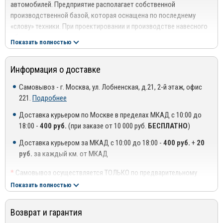
автомобилей. Предприятие располагает собственной
производственной базой, которая оснащена по последнему
«слову» техники. При проектировании и производстве навесного
оборудования используются высокоточные станы и передовые
Показать полностью
технологические решения.
Профессионализм, опыт и компетентность специалистов
Информация о доставке
компании в сочетании с применением высококачественных
материалов позволяет создавать качественные изделия,
Самовывоз - г. Москва, ул. Лобненская, д.21, 2-й этаж, офис
отвечающие международным стандартам и нормам. Благодаря
221.
Подробнее
этому ООО «Компания ТСС» имеет тесные партнерские
Доставка курьером по Москве в пределах МКАД с 10:00 до
отношения с ведущими автосалонами столицы и регионов.
18:00 -
400 руб.
(при заказе от 10 000 руб.
БЕСПЛАТНО
)
Преимущества использования продукции ТСС:
Доставка курьером за МКАД с 10:00 до 18:00 -
400 руб.
+
20
Эстетичность – изделия создаются с учетом современных
руб.
за каждый км. от МКАД
модных тенденций в дизайне;
*
Самовывоз осуществляется ТОЛЬКО по предварительному
Прочность – нержавеющая сталь высшего класса способна
согласованию с менеджером!
Показать полностью
выдерживать значительные механические и
**
Доставка осуществляется до подъезда, либо до ближайшего
аэродинамические нагрузки;
места, где можно припарковать автомобиль (шлагбаум,
Возврат и гарантия
проходная ТЦ или БЦ).
Износостойкость – аксессуары не боятся воздействия