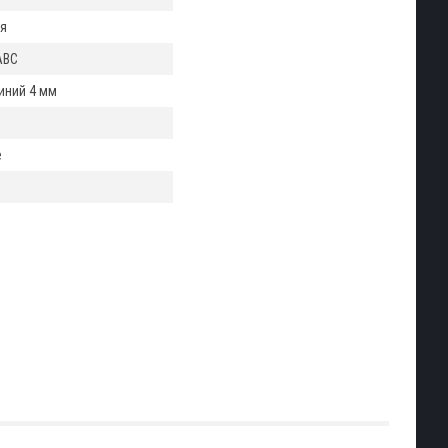
я
ABC
ний 4 мм
е