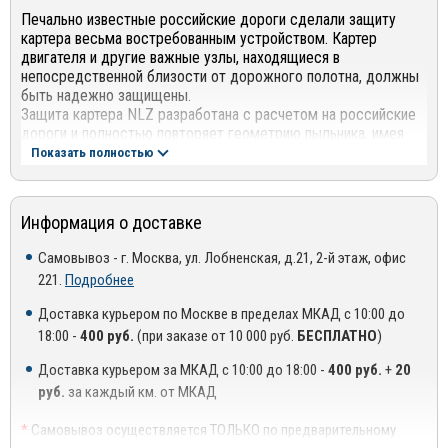
Печально известные российские дороги сделали защиту
картера весьма востребованным устройством. Картер
двигателя и другие важные узлы, находящиеся в
непосредственной близости от дорожного полотна, должны
быть надежно защищены.
Защита картера NLZ разработана с расчетом на российские
дороги и полностью повторяет геометрию пыльника, имея
достаточную жесткость, чтобы выдерживать удары при
Показать полностью
наезде на препятствие и соответствовать нормам пассивной
безопасности.
Информация о доставке
Служит для предотвращения механических повреждений
узлов и агрегатов автомобиля, расположенных в нижних
Самовывоз - г. Москва, ул. Лобненская, д.21, 2-й этаж, офис
точках днища. Защита не деформируется при ударе силой до
221.
Подробнее
1 500 ньютонов и сохраняет автомобиль при ударе силой в 3
Доставка курьером по Москве в пределах МКАД с 10:00 до
000 ньютонов.
18:00 -
400 руб.
(при заказе от 10 000 руб.
БЕСПЛАТНО
)
Каждая стальная защита NLZ имеет смоделированную на
Доставка курьером за МКАД с 10:00 до 18:00 -
400 руб.
+
20
компьютере систему ребер жесткости и гибов для
руб.
за каждый км. от МКАД
максимальной прочности.
*
Самовывоз осуществляется ТОЛЬКО по предварительному