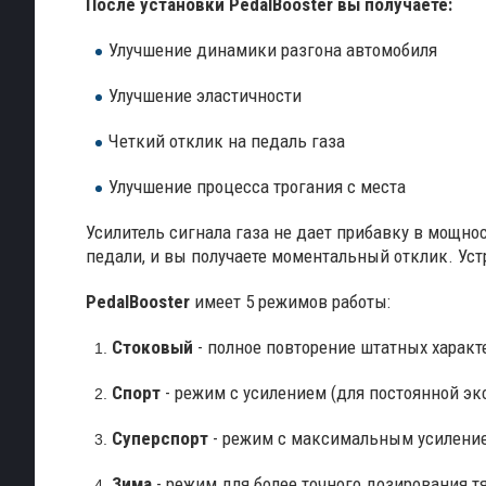
После установки PedalBooster вы получаете:
Улучшение динамики разгона автомобиля
Улучшение эластичности
Четкий отклик на педаль газа
Улучшение процесса трогания с места
Усилитель сигнала газа не дает прибавку в мощно
педали, и вы получаете моментальный отклик. Устр
PedalBooster
имеет 5 режимов работы:
Стоковый
- полное повторение штатных характ
Спорт
- режим с усилением (для постоянной эк
Суперспорт
- режим с максимальным усиление
Зима
- режим для более точного дозирования т