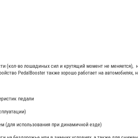
сти (кол-во лошадиных сил и крутящий момент не меняется), 
ойство PedalBooster также хорошо работает на автомобилях, 
еристик педали
сплуатации)
м (для использования при динамичной езде)
яги на бездорожье или в зимних условиях, а также для снижен