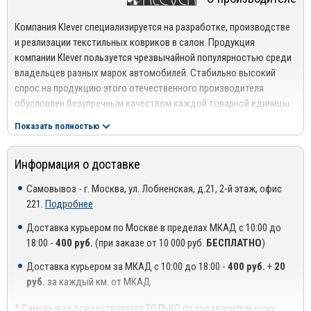
Каждый комплект оснащен комплектом крепежа для
Компания Klever специализируется на разработке, производстве
надежной фиксации к полу.
и реализации текстильных ковриков в салон. Продукция
компании Klever пользуется чрезвычайной популярностью среди
владельцев разных марок автомобилей. Стабильно высокий
Характеристикти
ECONOM
STANDART
спрос на продукцию этого отечественного производителя
Материал ворса
Полипропилен
Полипропилен
обусловлен безупречным качеством каждой товарной единицы.
Плотность
500 гр/м2
500 гр/м2
В процессе производства используются инновационные
Показать полностью
Основа
Гранулят
Гранулят
технические решения и экологичные материалы высокого
Обработка края
Оверлок
Оверлок
качества. Это гарантирует продолжительный период
Информация о доставке
эксплуатации и отменные физико-механические свойства.
Подпятник
Изделия не боятся воздействия влаги и реагентов, а также
Самовывоз - г. Москва, ул. Лобненская, д.21, 2-й этаж, офис
сохраняют первоначальный внешний вид при низких
221.
Подробнее
Фиксаторы
температурах и воздействии ультрафиолета.
Доставка курьером по Москве в пределах МКАД с 10:00 до
Преимущества использования:
18:00 -
400 руб.
(при заказе от 10 000 руб.
БЕСПЛАТНО
)
Качество – аксессуары создаются из европейского
Доставка курьером за МКАД с 10:00 до 18:00 -
400 руб.
+
20
ковролина, который характеризуется повышенной
руб.
за каждый км. от МКАД
прочностью;
*
Самовывоз осуществляется ТОЛЬКО по предварительному