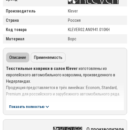
Производитель
Klever
Страна
Россия
Код товара
KLEVER02.AN0941.010KH
Материал
Ворс
Описание
Применяемость
Текстильные коврики в салон Klever
изготовлены из
европейского автомобильного ковролина, произведенного в
Нидерландах.
Продукция представляется в трёх линейках: Econom, Standard,
Premium для российского и зарубежного автомобильного ряда.
Ворсовые коврики спроектированы в соответствии с
Показать полностью
геометрией пола салона автомобиля.
Сертифицированы и изготовлены в соответствии с
требованиями безопасности.
О производителе