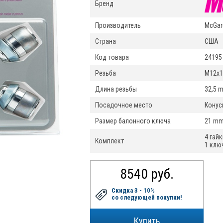
Бренд
Производитель
McGar
Страна
США
Код товара
24195
Резьба
M12x1
Длина резьбы
32,5 
Посадочное место
Конус
Размер балонного ключа
21 m
4 гай
Комплект
1 клю
8540 руб.
Скидка 3 - 10%
со следующей покупки!