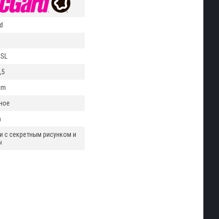
d
 SL
,5
mm
ное
m
ки с секретным рисунком и
ч