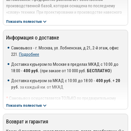
производственной базой, которая оснащена по последнему
«слову» техники. При проектировании и производстве навесного
оборудования используются высокоточные станы и передовые
Показать полностью
технологические решения.
Профессионализм, опыт и компетентность специалистов
Информация о доставке
компании в сочетании с применением высококачественных
материалов позволяет создавать качественные изделия,
Самовывоз - г. Москва, ул. Лобненская, д.21, 2-й этаж, офис
отвечающие международным стандартам и нормам. Благодаря
221.
Подробнее
этому ООО «Компания ТСС» имеет тесные партнерские
Доставка курьером по Москве в пределах МКАД с 10:00 до
отношения с ведущими автосалонами столицы и регионов.
18:00 -
400 руб.
(при заказе от 10 000 руб.
БЕСПЛАТНО
)
Преимущества использования продукции ТСС:
Доставка курьером за МКАД с 10:00 до 18:00 -
400 руб.
+
20
Эстетичность – изделия создаются с учетом современных
руб.
за каждый км. от МКАД
модных тенденций в дизайне;
*
Самовывоз осуществляется ТОЛЬКО по предварительному
Прочность – нержавеющая сталь высшего класса способна
согласованию с менеджером!
Показать полностью
выдерживать значительные механические и
**
Доставка осуществляется до подъезда, либо до ближайшего
аэродинамические нагрузки;
места, где можно припарковать автомобиль (шлагбаум,
Возврат и гарантия
проходная ТЦ или БЦ).
Износостойкость – аксессуары не боятся воздействия
***
Доставка до квартиры/офиса платная: + 100 руб. за заказ