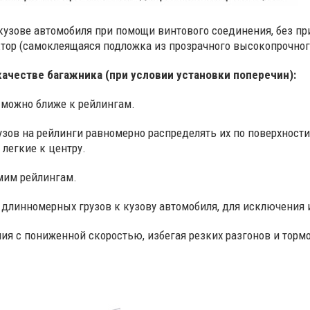
кузове автомобиля при помощи винтового соединения, без п
тор (самоклеящаяся подложка из прозрачного высокопрочног
ачестве багажника (при условии установки поперечин):
 можно ближе к рейлингам.
зов на рейлинги равномерно распределять их по поверхност
 легкие к центру.
мим рейлингам.
линномерных грузов к кузову автомобиля, для исключения и
я с пониженной скоростью, избегая резких разгонов и торм