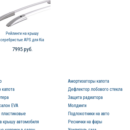
Рейлинги на крышу
серебристые APS для Kia
Ceed (2006-2012)
7995 руб.
о
Амортизаторы капота
 капота
Дефлектор лобового стекла
ртера
Защита радиатора
салон EVA
Молдинги
 пластиковые
Подлокотники на авто
на крышу автомобиля
Реснички на фары
е коврики в салон
Усилитель газа