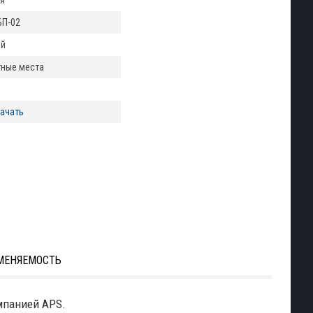
я
БП-02
ый
тные места
ачать
МЕНЯЕМОСТЬ
омпанией APS.