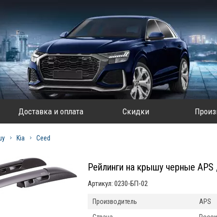
Доставка и оплата
Скидки
Произ
шу
Kia
Ceed
Рейлинги на крышу черные APS 
Артикул:
0230-БП-02
Производитель
APS