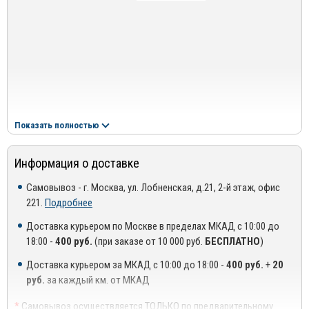
Показать полностью
Информация о доставке
Самовывоз - г. Москва, ул. Лобненская, д.21, 2-й этаж, офис
221.
Подробнее
Способ установки:
К
репление в штатные места в кузове
Доставка курьером по Москве в пределах МКАД с 10:00 до
автомобиля при помощи винтового соединения, без приклейки к
18:00 -
400 руб.
(при заказе от 10 000 руб.
БЕСПЛАТНО
)
поверхности крыши. Устанавливаются вместо штатных
декоративный рейлингов, выполненных из пластика. Крепление
Доставка курьером за МКАД с 10:00 до 18:00 -
400 руб.
+
20
рейлингов с каждой стороны осуществляется на четыре точки
руб.
за каждый км. от МКАД
Видеоинструкция по установке:
*
Самовывоз осуществляется ТОЛЬКО по предварительному