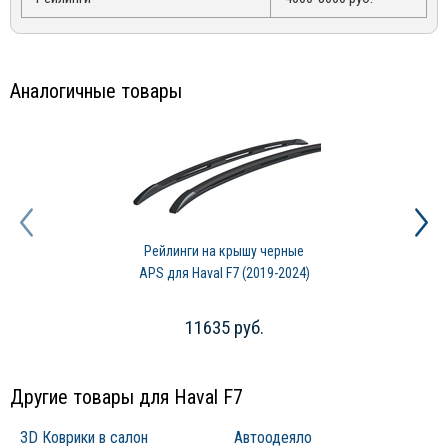
рейлинги равномерно распределять их по поверхности
поперечин. Причем более тяжелые вещи необходимо размещать
ближе к рейлингам, а более легкие к центру.
3. Надежно фиксировать груз к поперечинам и самим рейлингам.
Аналогичные товары
4. Дополнительно фиксировать свисающие концы длинномерных
грузов к кузову автомобиля, для исключения их раскачивания в
процессе транспортировки.
5. Выбирать наиболее оптимальный режим движения с
пониженной скоростью, избегая резких разгонов и торможений.
Рейлинги на крышу черные
APS для Haval F7 (2019-2024)
11635 руб.
Другие товары для Haval F7
3D Коврики в салон
Автоодеяло