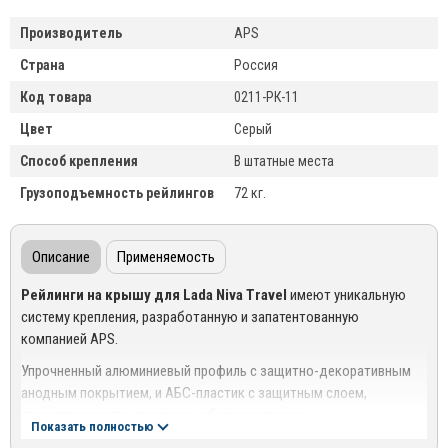
Производитель
APS
Страна
Россия
Код товара
0211-РК-11
Цвет
Серый
Способ крепления
В штатные места
Грузоподъемность рейлингов
72 кг.
Описание
Применяемость
Рейлинги на крышу для Lada Niva Travel
имеют уникальную
систему крепления, разработанную и запатентованную
компанией APS.
Упрочненный алюминиевый профиль с защитно-декоративным
анодным покрытием, и АБС-пластик с защитным слоем,
предотвращает выгорание и обесцвечивание.
Показать полностью