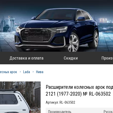
Доставка и оплата
Скидки
Произ
есных арок
Lada
Нива
Расширители колесных арок под
2121 (1977-2020) № RL-063502
Артикул:
RL-063502
Производитель
Русск