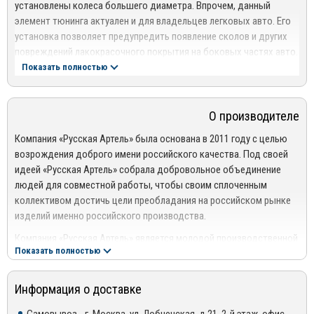
установлены колеса большего диаметра. Впрочем, данный
элемент тюнинга актуален и для владельцев легковых авто. Его
установка позволяет предупредить появление сколов и других
повреждений лакокрасочного покрытия на боковых частях авто.
Показать полностью
Такие повреждения часто возникают вследствие попадания
камней и других предметов, вылетающих из-под колес. Также
аксессуары позволяют исключить налипание комков грязи на
О производителе
дверях и ее попадание в салон при езде с открытыми стеклами,
особенно в условиях бездорожья.
Компания «Русская Артель» была основана в 2011 году с целью
возрождения доброго имени российского качества. Под своей
Виды расширителей колесных арок:
идеей «Русская Артель» собрала добровольное объединение
людей для совместной работы, чтобы своим сплоченным
Пластиковые – модельная продукция, которая создается под
коллективом достичь цели преобладания на российском рынке
конкретные модели авто. Изготавливаются из ABS-пластика.
изделий именно российского производства.
Благодаря повышенной прочности, устойчивости к
механическим воздействиям и перепадам температуры
Компания «Русская Артель» является молодой производственной
пластиковые фендеры пользуются повышенным спросом у
Показать полностью
компанией с большими амбициями и далеко идущими
автолюбителей.
интересами. Особое внимание в предыдущем предложении стоит
уделить словосочетанию «производственная компания», так как
Информация о доставке
Резиновые – это универсальные изделия, имеющие простую
основной задачей является производить, не продавать, а именно
конструкцию исполнения. В нашем каталоге представлены