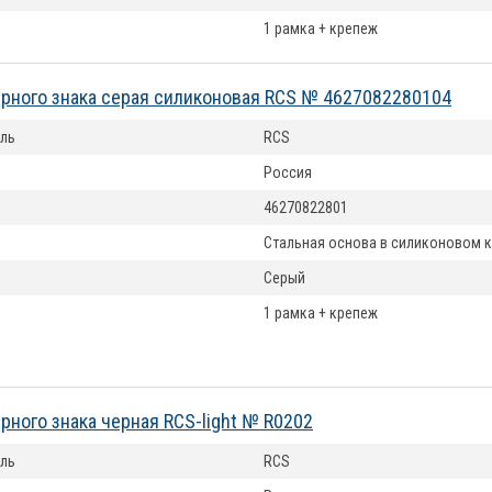
1 рамка + крепеж
рного знака серая силиконовая RCS № 4627082280104
ль
RCS
Россия
46270822801
Стальная основа в силиконовом 
Серый
1 рамка + крепеж
рного знака черная RCS-light № R0202
ль
RCS