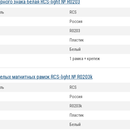
рного знака белая RCS-light № R0203
ль
RCS
Россия
R0203
Пластик
Белый
1 рамка + крепеж
елых магнитных рамок RCS-light № R0203k
ль
RCS
Россия
R0203k
Пластик
Белый