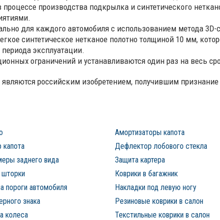
процессе производства подкрылка и синтетического неткано
иятиями.
ально для каждого автомобиля с использованием метода 3D-
гкое синтетическое нетканое полотно толщиной 10 мм, которо
 периода эксплуатации.
ионных ограничений и устанавливаются один раз на весь ср
 являются российским изобретением, получившим признание 
о
Амортизаторы капота
 капота
Дефлектор лобового стекла
меры заднего вида
Защита картера
 шторки
Коврики в багажник
а пороги автомобиля
Накладки под левую ногу
ерного знака
Резиновые коврики в салон
а колеса
Текстильные коврики в салон