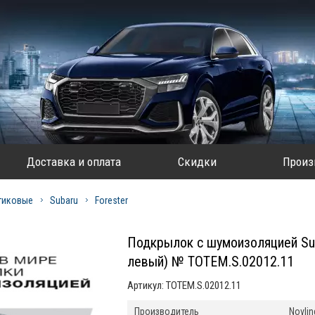
Доставка и оплата
Скидки
Произ
тиковые
Subaru
Forester
Подкрылок с шумоизоляцией Sub
левый) № TOTEM.S.02012.11
Артикул:
TOTEM.S.02012.11
Производитель
Novlin