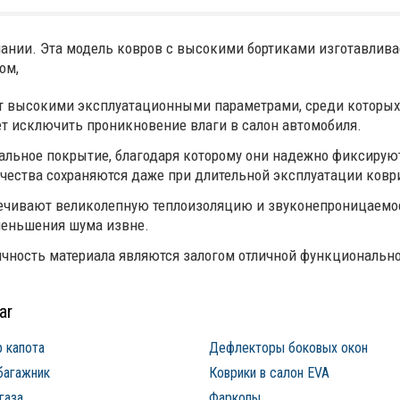
ании. Эта
модель ковров с высокими бортиками изготавлива
вом,
 высокими эксплуатационными параметрами, среди которых 
ет исключить проникновение влаги в салон автомобиля.
льное покрытие, благодаря которому они надежно фиксируют
ества сохраняются даже при длительной эксплуатации ковр
печивают великолепную теплоизоляцию и звуконепроницаемо
меньшения шума извне.
ичность материала являются залогом отличной функциональн
ar
 капота
Дефлекторы боковых окон
багажник
Коврики в салон EVA
газа
Фаркопы