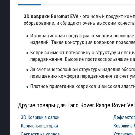
3D коврики Euromat EVA
- это новый продукт комп
оборудовании, и обладают очень высоким качест
Инновационная продукция компании восхищает
изделий. Такая конструкция ковриков позволя
Коврики имеют пятислойную структуру и специа
передвижения. Высокие противоскользящие кач
За счет многослойной структуры изделия обес
повышению комфорта передвижения за счет у
Плотное прилегание ковриков и высокая эласт
Другие товары для Land Rover Range Rover Vel
3D Коврики в салон
Дефлектор
Каркасные шторки
Коврики в 
Секретки на колеса
Усилитель 