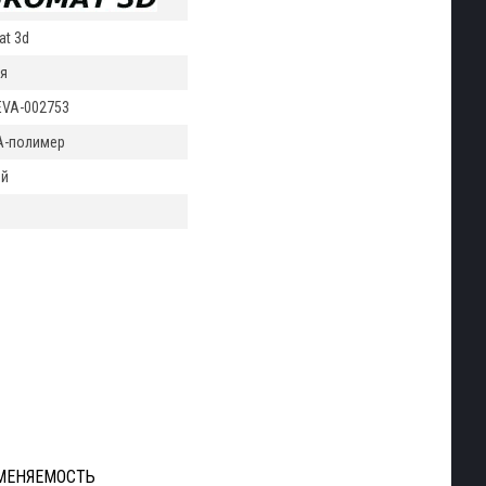
at 3d
я
VA-002753
A-полимер
ый
МЕНЯЕМОСТЬ