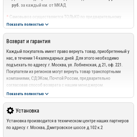
руб.
за каждый км. от МКАД
*
Самовывоз осуществляется ТОЛЬКО по предварительному
согласованию с менеджером!
Показать полностью
**
Доставка осуществляется до подъезда, либо до ближайшего
места, где можно припарковать автомобиль (шлагбаум,
Возврат и гарантия
проходная ТЦ или БЦ).
***
Доставка до квартиры/офиса платная: + 100 руб. за заказ
Каждый покупатель имеет право вернуть товар, приобретенный у
весом до 10 кг., +200 руб. за заказ весом свыше 10 кг.
нас, в течении 14 календарных дней. Для этого необходимо
подъехать по адресу: г. Москва, ул. Лобненская, д.21, оф. 221.
РЕГИОНАЛЬНАЯ ДОСТАВКА ПО РОССИИ, БЕЛАРУСИИ И
Покупатели из регионов могут вернуть товар транспортными
КАЗАХСТАНУ
компаниями, СДЭКом, Почтой России, предварительно
Стоимость доставки от 1000 руб. рассчитывается
согласовав способ возврата с нашим менеджером.
менеджером!
Подробнее сморите в разделе
Возврат
Показать полностью
Отправка дефлекторов капота производится по 100% оплате
Гарантия
за товар и доставку!
На весь ассортимент представленный в интернет-магазине
Установка
Mirdopov, распространяются гарантия производителей.
Для уточнения наличия товара на складе, Вы можете оформить
Установка производится в техническом центре наших партнеров
*Гарантия не распространяется на товары с дефектами,
заказ, либо связаться с нашим менеджером по телефонам +7
по адресу: г. Москва, Дмитровское шоссе д.102 к.2
возникшими по вине покупателя, в следствии не правильной
(495) 162-90-92, +7 (800) 250-01-76, либо по email:
эксплуатации конкретного товара
sales@mirdopov.ru