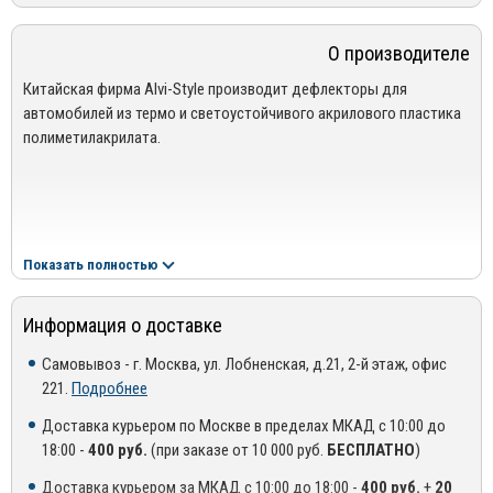
Ковры надежно фиксируются на полу автомобиля, за счет
оригинальных клипс (люверсов) и дополнительных липучек.
О производителе
Ячейки ромбовидной формы собирают жидкость и мусор,
сохраняя Ваш автомобиль в чистоте. Коврики EVA легко чистятся
Китайская фирма Alvi-Style производит дефлекторы для
и не впитывают влагу.
автомобилей из термо и светоустойчивого акрилового пластика
полиметилакрилата.
Показать полностью
Информация о доставке
Самовывоз - г. Москва, ул. Лобненская, д.21, 2-й этаж, офис
221.
Подробнее
Доставка курьером по Москве в пределах МКАД с 10:00 до
18:00 -
400 руб.
(при заказе от 10 000 руб.
БЕСПЛАТНО
)
Доставка курьером за МКАД с 10:00 до 18:00 -
400 руб.
+
20