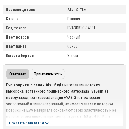
Производитель
ALVI-STYLE
Страна
Россия
Код товара
EVA3DB10-04BB1
Цвет ковров
Черный
Цвет канта
Синий
Высота бортов
3-5 см
Описание
Применяемость
Eva коврики с салон Alvi-Style
изготавливаются из
высококачественного полимерного материала "Sevelin" (в
международной классификации EVA). Этот материал
экологичный и гиппоалергенный, не имеет запаха и не горюч.
Коврики из EVA материала сохраняют свою эластичность и не
меняют своих свойств при температуре от -50 до +50. Кант
выполнен из высокопрочных нитей TITAN.
Показать полностью