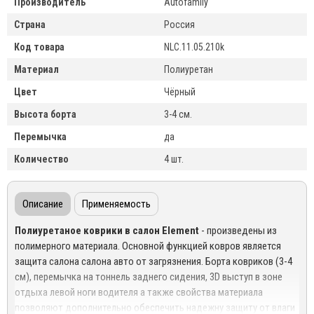
Производитель
Autofamily
Страна
Россия
Код товара
NLC.11.05.210k
Материал
Полиуретан
Цвет
Чёрный
Высота борта
3-4 см.
Перемычка
да
Количество
4 шт.
Описание
Применяемость
Полиуретаное коврики в салон
Element
- произведены из
полимерного материала. Основной функцией ковров является
защита салона салона авто от загрязнения. Борта ковриков (3-4
см), перемычка на тоннель заднего сидения, 3D выступ в зоне
отдыха левой ноги водителя а также свойства материала
позволяют дополнительно обеспечить надежну защиту от влаги