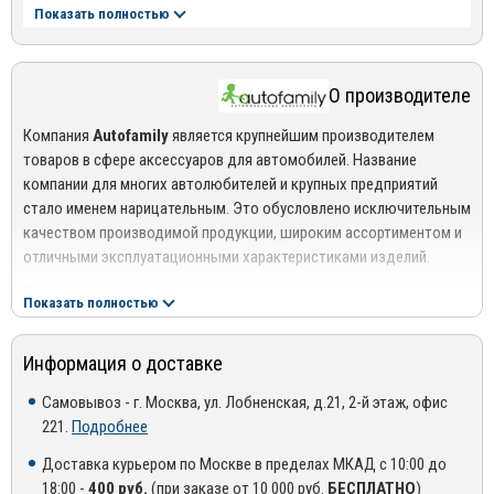
и грязи. Фиксация кориков осуществляется при помощи
Показать полностью
специальных крепежей, которые идут в комплекте (для
автомобилей в которых предусмотрены штатные крепления).
О производителе
Полимерные ковры
изготавливаются по индивидуальным
лекалам, при помощи 3D оборудования. Они идеально повторяют
Компания
Autofamily
является крупнейшим производителем
контуры пола автомобиля. Полимерные коврики в 2 раза легче
товаров в сфере аксессуаров для автомобилей. Название
резиновых, сохраняют форму при температурах от -50С до +50С,
компании для многих автолюбителей и крупных предприятий
легко моются. Благоря свойствам материала, коврики обладают
стало именем нарицательным. Это обусловлено исключительным
эффектом противоскольжения. Водительский коврик, а именно,
качеством производимой продукции, широким ассортиментом и
форма передней части исключает нештатное задевание за
отличными эксплуатационными характеристиками изделий.
ковер.
Являясь разработчиком и первопроходцем в своем направлении,
Крепеж.
Если в автомобиле предусмотрены штатные крепления
Показать полностью
компания постоянно стремится повысить качество своей
для ковров, то используется оригинальный крепеж.
продукции и уровень обслуживания. Результатом кропотливой
Информация о доставке
работы выступает функциональность предлагаемых
аксессуаров – они эффективно защищают авто от негативного
Самовывоз - г. Москва, ул. Лобненская, д.21, 2-й этаж, офис
воздействия факторов окружающей среды, способствуют
221.
Подробнее
сокращению затрат на техобслуживание и увеличению срока
службы самого автомобиля.
Доставка курьером по Москве в пределах МКАД с 10:00 до
18:00 -
400 руб.
(при заказе от 10 000 руб.
БЕСПЛАТНО
)