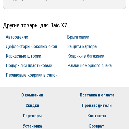
(495) 162-90-92, +7 (800) 250-01-76, либо по email:
Устойчивость к негативному воздействию факторов
эксплуатации конкретного товара
sales@mirdopov.ru
окружающей среды;
Невосприимчивость к ультрафиолетовому излучению;
Другие товары для Baic X7
Простота в установке;
Автоодеяло
Брызговики
Экологичность;
Дефлекторы боковых окон
Защита картера
Продолжительный срок службы.
Каркасные шторки
Коврики в багажник
Подкрылки пластиковые
Рамки номерного знака
Резиновые коврики в салон
О компании
Доставка и оплата
Скидки
Производители
Партнеры
Контакты
Установка
Возврат