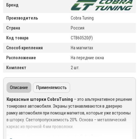
Бренд
Производитель
Cobra Tuning
Страна
Россия
Код товара
CTB60520(F)
Способ крепления
На магнитах
Расположение
На передние окна
Комплект
2 шт.
Описание
Применяемость
Каркасные шторки
CobraTuning
– это альтернативное решение
тонировке автомобиля. Экраны устанавливаются в дверную
рамку автомобиля при помощи магнитов, которые уже встроены
в шторку. Светопропускаемость 20%. Основа – металлический
каркас из прочной 4 мм проволоки.
Основные преимущества автошторок CobraTuning: