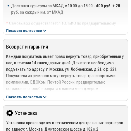
Доставка курьером за МКАД с 10:00 до 18:00 -
400 руб.
+
20
руб.
за каждый км. от МКАД
Дают возможность опускать стекла, независимо от погоды
*
Самовывоз осуществляется ТОЛЬКО по предварительному
за окном;
согласованию с менеджером!
Показать полностью
Высокая ударная прочность;
**
Доставка осуществляется до подъезда, либо до ближайшего
места, где можно припарковать автомобиль (шлагбаум,
Устойчивость к негативному воздействию факторов
Возврат и гарантия
проходная ТЦ или БЦ).
окружающей среды;
***
Доставка до квартиры/офиса платная: + 100 руб. за заказ
Каждый покупатель имеет право вернуть товар, приобретенный у
весом до 10 кг., +200 руб. за заказ весом свыше 10 кг.
Невосприимчивость к ультрафиолетовому излучению;
нас, в течении 14 календарных дней. Для этого необходимо
подъехать по адресу: г. Москва, ул. Лобненская, д.21, оф. 221.
РЕГИОНАЛЬНАЯ ДОСТАВКА ПО РОССИИ, БЕЛАРУСИИ И
Простота в установке;
Покупатели из регионов могут вернуть товар транспортными
КАЗАХСТАНУ
Экологичность;
компаниями, СДЭКом, Почтой России, предварительно
Стоимость доставки от 1000 руб. рассчитывается
согласовав способ возврата с нашим менеджером.
менеджером!
Продолжительный срок службы.
Подробнее сморите в разделе
Возврат
Показать полностью
Отправка дефлекторов капота производится по 100% оплате
Гарантия
Дают возможность опускать стекла, независимо от погоды
за товар и доставку!
На весь ассортимент представленный в интернет-магазине
Установка
за окном;
Mirdopov, распространяются гарантия производителей.
Для уточнения наличия товара на складе, Вы можете оформить
Установка производится в техническом центре наших партнеров
Высокая ударная прочность;
*Гарантия не распространяется на товары с дефектами,
заказ, либо связаться с нашим менеджером по телефонам +7
по адресу: г. Москва, Дмитровское шоссе д.102 к.2
возникшими по вине покупателя, в следствии не правильной