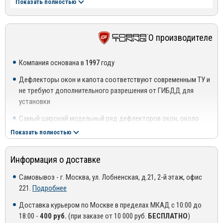
Показать полностью
Простота установки
Защита салона от солнца, пыли и насекомых
О производителе
Защита от посторонних взглядов как при открытых, так
закрытых окнах
Компания основана в
1997
году
Не мешают обзору в зеркала заднего вида
Дефлекторы окон и капота соответствуют современным ТУ и
не требуют дополнительного разрешения от ГИБДД для
Магниты вшиты в каркас
установки
*Обращаем Ваше внимание, что фото в карточке товара
Самый широкий модельный ряд дефлекторов окон, около
ознакомительное, служит для визуального восприятия товара!
5500 наименований
Показать полностью
Каждую неделю добавляется 5-7 новых моделей
Информация о доставке
В производстве используются высококачественные
материалы от ведущих производителей в своей отрасли:
Самовывоз - г. Москва, ул. Лобненская, д.21, 2-й этаж, офис
221.
Подробнее
Оргстекло высшего качества, соответствует ГОСТ
Доставка курьером по Москве в пределах МКАД с 10:00 до
Оригинальный 3М скотч производства Германия от
18:00 -
400 руб.
(при заказе от 10 000 руб.
БЕСПЛАТНО
)
официального дистрибьютора 3М в России.