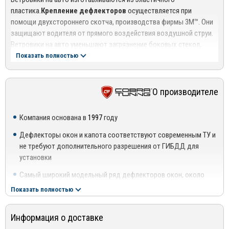
пластика.
Крепление дефлекторов
осуществляется при
помощи двухстороннего скотча, производства фирмы 3М™. Они
защищают водителя от прямого воздействия воздушной струи.
Ветровики на авто уменьшают загрязнение боковых стекол,
обеспечивая лучшую видимость через боковые зеркала.
Показать полностью
Позволяют приоткрывать стекла даже в сильный дождь или
снегопад, подчеркивают силуэт автомобиля. Для установки
ветровика необходимо предварительно обезжирить
О производителе
поверхность рамки двери. Крепко прижать ветровик.
Запрещается мыть автомобиль в течении 2-3 дней.
Компания основана в
1997
году
Дефлекторы окон и капота соответствуют современным ТУ и
не требуют дополнительного разрешения от ГИБДД для
установки
Самый широкий модельный ряд дефлекторов окон, около
5500 наименований
Показать полностью
Каждую неделю добавляется 5-7 новых моделей
Информация о доставке
В производстве используются высококачественные