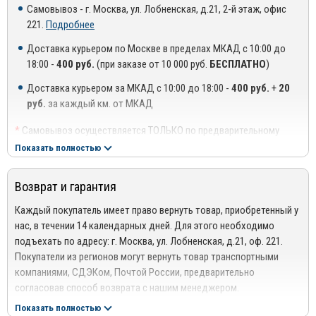
материалы от ведущих производителей в своей отрасли:
Самовывоз - г. Москва, ул. Лобненская, д.21, 2-й этаж, офис
221.
Подробнее
Оргстекло высшего качества, соответствует ГОСТ
Доставка курьером по Москве в пределах МКАД с 10:00 до
Оригинальный 3М скотч производства Германия от
18:00 -
400 руб.
(при заказе от 10 000 руб.
БЕСПЛАТНО
)
официального дистрибьютора 3М в России.
Доставка курьером за МКАД с 10:00 до 18:00 -
400 руб.
+
20
Дают возможность опускать стекла, независимо от погоды
руб.
за каждый км. от МКАД
за окном;
Высокая ударная прочность;
*
Самовывоз осуществляется ТОЛЬКО по предварительному
согласованию с менеджером!
Показать полностью
Устойчивость к негативному воздействию факторов
**
Доставка осуществляется до подъезда, либо до ближайшего
окружающей среды;
места, где можно припарковать автомобиль (шлагбаум,
Возврат и гарантия
проходная ТЦ или БЦ).
Невосприимчивость к ультрафиолетовому излучению;
***
Доставка до квартиры/офиса платная: + 100 руб. за заказ
Каждый покупатель имеет право вернуть товар, приобретенный у
Простота в установке;
весом до 10 кг., +200 руб. за заказ весом свыше 10 кг.
нас, в течении 14 календарных дней. Для этого необходимо
Экологичность;
подъехать по адресу: г. Москва, ул. Лобненская, д.21, оф. 221.
РЕГИОНАЛЬНАЯ ДОСТАВКА ПО РОССИИ, БЕЛАРУСИИ И
Покупатели из регионов могут вернуть товар транспортными
КАЗАХСТАНУ
Продолжительный срок службы.
компаниями, СДЭКом, Почтой России, предварительно
Стоимость доставки от 1000 руб. рассчитывается
согласовав способ возврата с нашим менеджером.
менеджером!
Подробнее сморите в разделе
Возврат
Показать полностью