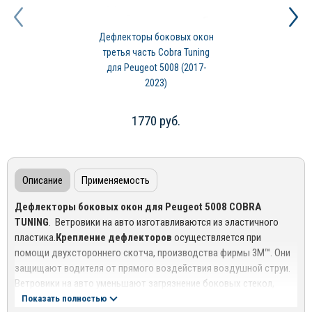
Дефлекторы боковых окон
третья часть Cobra Tuning
для Peugeot 5008 (2017-
2023)
1770 руб.
Описание
Применяемость
Дефлекторы боковых окон для Peugeot 5008 COBRA
TUNING
. Ветровики на авто изготавливаются из эластичного
пластика.
Крепление дефлекторов
осуществляется при
помощи двухстороннего скотча, производства фирмы 3М™. Они
защищают водителя от прямого воздействия воздушной струи.
Ветровики на авто уменьшают загрязнение боковых стекол,
обеспечивая лучшую видимость через боковые зеркала.
Показать полностью