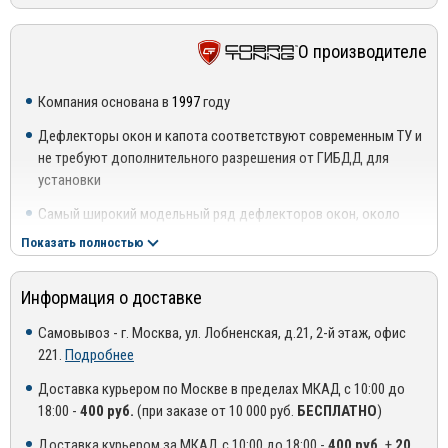
Позволяют приоткрывать стекла даже в сильный дождь или
снегопад, подчеркивают силуэт автомобиля. Для установки
ветровика необходимо предварительно обезжирить
О производителе
поверхность рамки двери. Крепко прижать ветровик.
Запрещается мыть автомобиль в течении 2-3 дней.
Компания основана в
1997
году
Дефлекторы окон и капота соответствуют современным ТУ и
не требуют дополнительного разрешения от ГИБДД для
установки
Самый широкий модельный ряд дефлекторов окон, около
5500 наименований
Показать полностью
Каждую неделю добавляется 5-7 новых моделей
Информация о доставке
В производстве используются высококачественные
материалы от ведущих производителей в своей отрасли:
Самовывоз - г. Москва, ул. Лобненская, д.21, 2-й этаж, офис
221.
Подробнее
Оргстекло высшего качества, соответствует ГОСТ
Доставка курьером по Москве в пределах МКАД с 10:00 до
Оригинальный 3М скотч производства Германия от
18:00 -
400 руб.
(при заказе от 10 000 руб.
БЕСПЛАТНО
)
официального дистрибьютора 3М в России.
Доставка курьером за МКАД с 10:00 до 18:00 -
400 руб.
+
20
Дают возможность опускать стекла, независимо от погоды