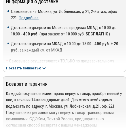
Информация о доставке
В производстве используются высококачественные
окружающей среды;
материалы от ведущих производителей в своей отрасли:
Самовывоз - г. Москва, ул. Лобненская, д.21, 2-й этаж, офис
Невосприимчивость к ультрафиолетовому излучению;
221.
Подробнее
Оргстекло высшего качества, соответствует ГОСТ
Простота в установке;
Доставка курьером по Москве в пределах МКАД с 10:00 до
Оригинальный 3М скотч производства Германия от
18:00 -
400 руб.
(при заказе от 10 000 руб.
БЕСПЛАТНО
)
Экологичность;
официального дистрибьютора 3М в России.
Доставка курьером за МКАД с 10:00 до 18:00 -
400 руб.
+
20
Продолжительный срок службы.
руб.
за каждый км. от МКАД
*
Самовывоз осуществляется ТОЛЬКО по предварительному
согласованию с менеджером!
Показать полностью
**
Доставка осуществляется до подъезда, либо до ближайшего
места, где можно припарковать автомобиль (шлагбаум,
Возврат и гарантия
проходная ТЦ или БЦ).
***
Доставка до квартиры/офиса платная: + 100 руб. за заказ
Каждый покупатель имеет право вернуть товар, приобретенный у
весом до 10 кг., +200 руб. за заказ весом свыше 10 кг.
нас, в течении 14 календарных дней. Для этого необходимо
подъехать по адресу: г. Москва, ул. Лобненская, д.21, оф. 221.
РЕГИОНАЛЬНАЯ ДОСТАВКА ПО РОССИИ, БЕЛАРУСИИ И
Покупатели из регионов могут вернуть товар транспортными
КАЗАХСТАНУ
компаниями, СДЭКом, Почтой России, предварительно
Стоимость доставки от 1000 руб. рассчитывается
согласовав способ возврата с нашим менеджером.
менеджером!