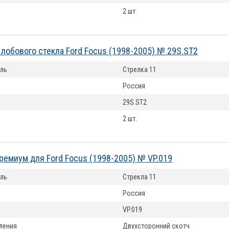
2 шт.
лобового стекла Ford Focus (1998-2005) № 29S.ST2
ль
Стрелка 11
Россия
29S.ST2
2 шт.
ремиум для Ford Focus (1998-2005) № VP.019
ль
Стрекла 11
Россия
VP.019
ления
Двухсторонний скотч