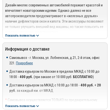
задерживает влагу - в отличие от других конструкций
Дизайн многих современных автомобилей поражает красотой и
дефлекторов.Дефлекторы очень легки в установке, не требуют
впечатляет новаторскими идеями. Однако далеко не все
сверления и надежно крепятся в штатные места кузова, поэтому
автопроизводители предусматривают в «железных друзьях»
царапины и другие повреждения исключены.
наличие дефлекторов окон и капота. Эти аксессуары позволяют
не только улучшить внешний вид машины, но также повысить ее
аэродинамические характеристики.
Показать полностью
Компания Vip Tuning более 17 лет специализируется на
разработке дизайна, создании и реализации аксессуаров для
Информация о доставке
разных марок автомобилей. Вся продукция отвечает высоким
стандартам качества, которое подтверждают сертификаты
Самовывоз - г. Москва, ул. Лобненская, д.21, 2-й этаж, офис
соответствия. В течение всего времени работы бренд
221.
Подробнее
зарекомендовал себя в качестве надежного производителя
Доставка курьером по Москве в пределах МКАД с 10:00 до
современных автоаксессуаров.
18:00 -
400 руб.
(при заказе от 10 000 руб.
БЕСПЛАТНО
)
Преимущества использования продукции Vip Tuning:
Доставка курьером за МКАД с 10:00 до 18:00 -
400 руб.
+
20
Исключительное качество каждой товарной единицы, что
руб.
за каждый км. от МКАД
обусловлено применением поэтапного контроля качества;
*
Самовывоз осуществляется ТОЛЬКО по предварительному
Безупречная точность изделий, которая достигается
согласованию с менеджером!
Показать полностью
благодаря использованию специального лазерного