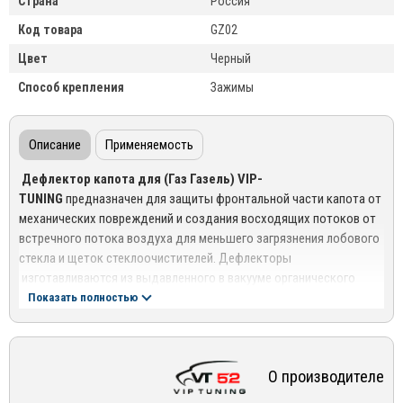
Страна
Россия
Код товара
GZ02
Цвет
Черный
Способ крепления
Зажимы
Описание
Применяемость
Дефлектор капота для (Газ Газель) VIP-
TUNING
предназначен для защиты фронтальной части капота от
механических повреждений и создания восходящих потоков от
встречного потока воздуха для меньшего загрязнения лобового
стекла и щеток стеклоочистителей. Дефлекторы
изготавливаются из выдавленного в вакууме органического
стекла толщиной в 3мм, что обеспечивает их прочность и
Показать полностью
долговечность.Конструкция дефлекторов исключает
накапливание грязи между капотом автомобиля и дефлектором.
Грязь легко вымывается струёй воды во время мойки
О производителе
автомобиля. Дефлектор расположен на достаточном
расстоянии от капота и не препятствует стеканию воды, не