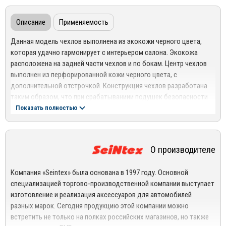
Описание
Применяемость
Данная модель чехлов выполнена из экокожи черного цвета,
которая удачно гармонирует с интерьером салона. Экокожа
расположена на задней части чехлов и по бокам. Центр чехлов
выполнен из перфорированной кожи черного цвета, с
дополнительной отстрочкой. Конструкция чехлов разработана
таким образом, что при срабатываниии подушек безопасности
не происходит никакого сопротивления их раскрытию. На задней
Показать полностью
части чехлов для передних сидений расположены карманы.
Чехлы на сидения из экокожи имеют ряд преимуществ, в отличии
от натуральной кожи. Экокожа - это "дышаший материал"
О производителе
(искуственная кожа без добавления ПВХ). Чехлы для
автомобилей из экокожи теплые и мягкие на ощупь, долговечные
Компания «Seintex» была основана в 1997 году. Основной
и износостойкие. Экокожа в 2-3 раза дешевле натуральной кожи,
специализацией торгово-производственной компании выступает
но практичнее в несколько раз.
изготовление и реализация аксессуаров для автомобилей
разных марок. Сегодня продукцию этой компании можно
Прочность – при изготовлении своей продукции компания
встретить не только на полках российских магазинов, но также
использует современные высокотехнологичные материалы,