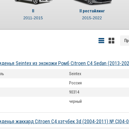
II
II рестайлинг
2011-2015
2015-2022
иденья Seintex из экокожи Ромб Citroen C4 Sedan (2013-20
ль
Seintex
Россия
90314
черный
иденья жаккард Citroen C4 хэтчбек 3d (2004-2011) № CI04-