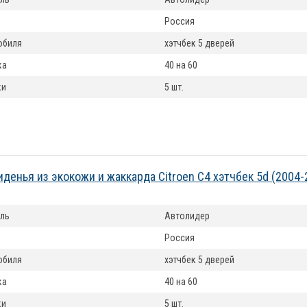
Россия
обиля
хэтчбек 5 дверей
ка
40 на 60
ки
5 шт.
иденья из экокожи и жаккарда Citroen C4 хэтчбек 5d (2004
ль
Автолидер
Россия
обиля
хэтчбек 5 дверей
ка
40 на 60
ки
5 шт.