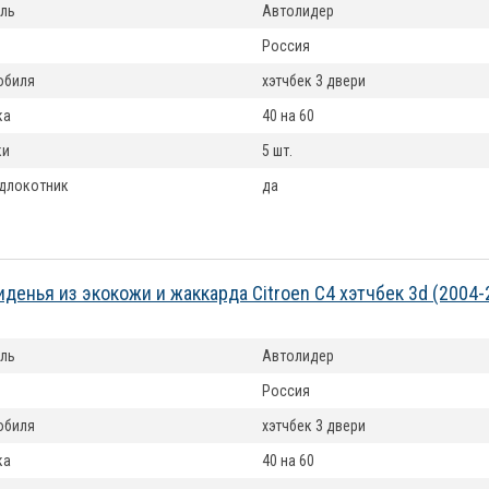
ль
Автолидер
Россия
обиля
хэтчбек 3 двери
ка
40 на 60
ки
5 шт.
длокотник
да
иденья из экокожи и жаккарда Citroen C4 хэтчбек 3d (2004
ль
Автолидер
Россия
обиля
хэтчбек 3 двери
ка
40 на 60