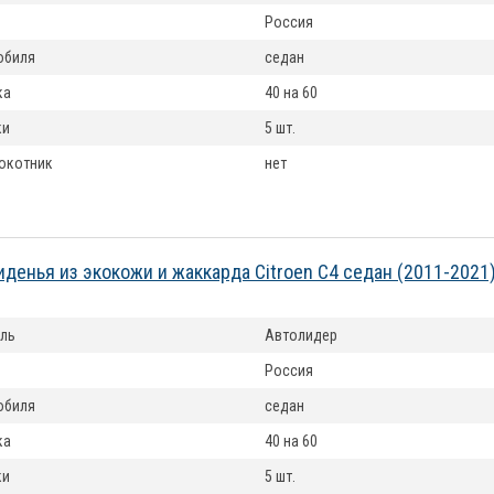
Россия
обиля
седан
ка
40 на 60
ки
5 шт.
окотник
нет
иденья из экокожи и жаккарда Citroen C4 седан (2011-2021
ль
Автолидер
Россия
обиля
седан
ка
40 на 60
ки
5 шт.