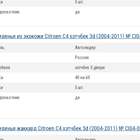
ки
5 шт.
длокотник
да
иденья из экокожи Citroen C4 хэтчбек 3d (2004-2011) № CI0
ль
Автолидер
Россия
обиля
хэтчбек 3 двери
ка
40 на 60
ки
5 шт.
длокотник
да
иденья жаккард Citroen C4 хэтчбек 5d (2004-2011) № CI04-
ль
Автолидер