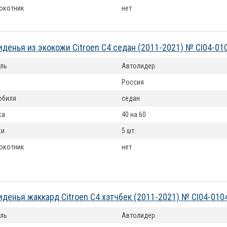
окотник
нет
иденья из экокожи Citroen C4 седан (2011-2021) № CI04-01
ль
Автолидер
Россия
обиля
седан
ка
40 на 60
ки
5 шт.
окотник
нет
иденья жаккард Citroen C4 хэтчбек (2011-2021) № CI04-010
ль
Автолидер