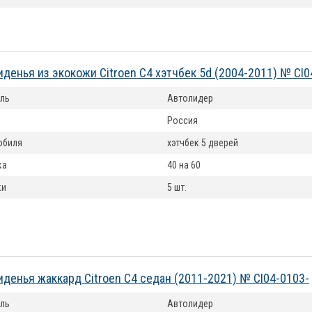
иденья из экокожи Citroen C4 хэтчбек 5d (2004-2011) № CI0
ль
Автолидер
Россия
обиля
хэтчбек 5 дверей
ка
40 на 60
ки
5 шт.
иденья жаккард Citroen C4 седан (2011-2021) № CI04-0103-
ль
Автолидер