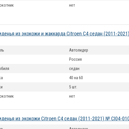
окотник
нет
иденья из экокожи и жаккарда Citroen C4 седан (2011-2021
ль
Автолидер
Россия
обиля
седан
ка
40 на 60
ки
5 шт.
окотник
нет
иденья из экокожи Citroen C4 седан (2011-2021) № CI04-01