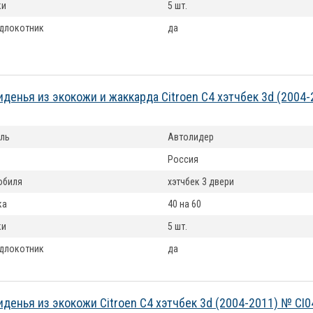
ки
5 шт.
длокотник
да
иденья из экокожи и жаккарда Citroen C4 хэтчбек 3d (2004
ль
Автолидер
Россия
обиля
хэтчбек 3 двери
ка
40 на 60
ки
5 шт.
длокотник
да
иденья из экокожи Citroen C4 хэтчбек 3d (2004-2011) № CI0