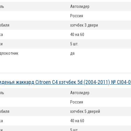
ль
Автолидер
Россия
обиля
хэтчбек 3 двери
ка
40 на 60
ки
5 шт.
длокотник
да
иденья жаккард Citroen C4 хэтчбек 5d (2004-2011) № CI04-
ль
Автолидер
Россия
обиля
хэтчбек 5 дверей
ка
40 на 60
ки
5 шт.