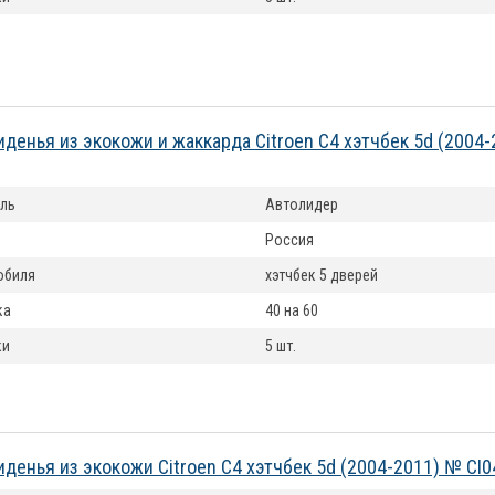
иденья из экокожи и жаккарда Citroen C4 хэтчбек 5d (2004
ль
Автолидер
Россия
обиля
хэтчбек 5 дверей
ка
40 на 60
ки
5 шт.
иденья из экокожи Citroen C4 хэтчбек 5d (2004-2011) № CI0