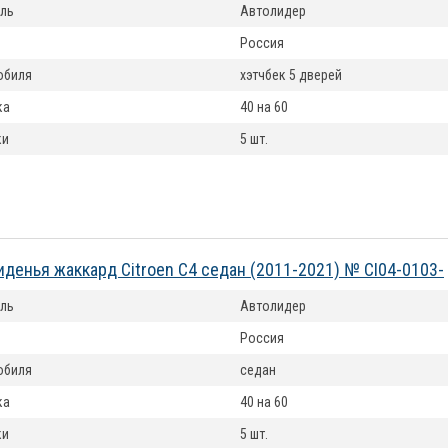
ль
Автолидер
Россия
обиля
хэтчбек 5 дверей
ка
40 на 60
ки
5 шт.
иденья жаккард Citroen C4 седан (2011-2021) № CI04-0103-
ль
Автолидер
Россия
обиля
седан
ка
40 на 60
ки
5 шт.