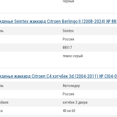
черный
денья Seintex жаккард Citroen Berlingo II (2008-2024) № 8
ль
Seintex
Россия
88517
темно-серый
иденья жаккард Citroen C4 хэтчбек 3d (2004-2011) № CI04-
ль
Автолидер
Россия
обиля
хэтчбек 3 двери
ка
40 на 60