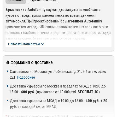
Брызговики Autofamily
служат для защиты нижней части
кузова от воды, грязи, камней, песка во время движения
автомобиля. При проектировании
брызговиков Autofamily
применяется методы 3D-сканирования колесных арок авто, что
позволяет наиболее точно определить штатные отверстия, куда,
в последующем, будет крепится готовое изделие.
Показать полностью
Модельные брызговики Autofamily
изготавливаются из
экологически чистого материала - Термоэластопласта, который
обладает следующими преимуществами:
Информация о доставке
Экологическая безопастность
Самовывоз - г. Москва, ул. Лобненская, д.21, 2-й этаж, офис
221.
Подробнее
Устойчивость к перепадам температур (от -50С до +50С)
Доставка курьером по Москве в пределах МКАД с 10:00 до
Устойчивость к ультрафиолету
18:00 -
400 руб.
(при заказе от 10 000 руб.
БЕСПЛАТНО
)
Эластичность
Доставка курьером за МКАД с 10:00 до 18:00 -
400 руб.
+
20
Установка брызговиков не займет у вас много времени. В
руб.
за каждый км. от МКАД
комплекте поставки идет крепеж, который надежно
обеспечивает фиксацию. В процессе установки используются
*
Самовывоз осуществляется ТОЛЬКО по предварительному