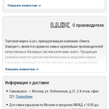
любых дополнительных аксессуаров иностранных и российских
Показать полностью
производителей багажников
Видеоинструкция по установке:
О производителе
Торговая марка «Lux», принадлежащая компании «Омега-
Фаворит», является одним из самых крупнейших производителей
качественных багажных систем категории «элит». Продукция
разрабатывается для автомобилей разных моделей и марок.
Учитывая особенности отечественных дорог, производитель
выпускает автомобильные багажники Lux, которые идеально
Показать полностью
адаптированы к сложным условиям эксплуатации.
Также стоит сказать о том, что вся продукция торговой марки
Информация о доставке
создается с учетом международных стандартов качества.
Самовывоз - г. Москва, ул. Лобненская, д.21, 2-й этаж, офис
Поэтому универсальные багажники обладают достаточной
221.
Подробнее
прочностью, грузоподъемностью, продолжительным сроком
эксплуатации, независимо от интенсивности использования.
Доставка курьером по Москве в пределах МКАД с 10:00 до