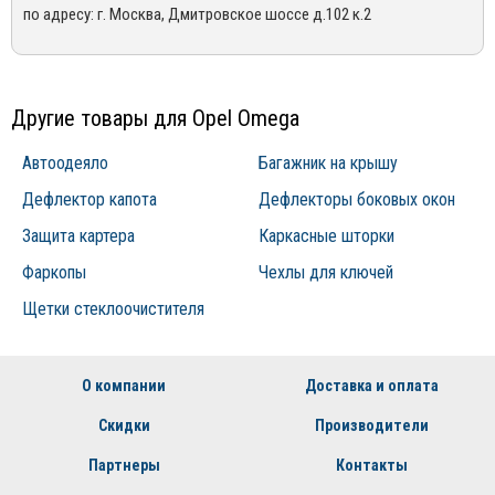
по адресу: г. Москва, Дмитровское шоссе д.102 к.2
возникшими по вине покупателя, в следствии не правильной
(495) 162-90-92, +7 (800) 250-01-76, либо по email:
эксплуатации конкретного товара
sales@mirdopov.ru
Другие товары для Opel Omega
Автоодеяло
Багажник на крышу
Дефлектор капота
Дефлекторы боковых окон
Защита картера
Каркасные шторки
Фаркопы
Чехлы для ключей
Щетки стеклоочистителя
О компании
Доставка и оплата
Скидки
Производители
Партнеры
Контакты