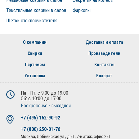
Резиновые коврики в салон
Секретки на колеса
он находится в непосредственном контакте с
Текстильные коврики в салон
Фаркопы
техническими жидкостями и топливом
Щетки стеклоочистителя
Утеплитель помещается в моторный отсек, где
установлен воздухозаборник, пропускающий воздух с
улицы в салон авто. В связи с этим в состав
О компании
Доставка и оплата
утеплителя непременно должны входить экологичные
материалы. К тому же, требуется предотвратить
Скидки
Производители
попадание микрочастиц утеплителя в
воздухозаборник, обезопасив таким образом легкие
Партнеры
Контакты
людей, находящихся в салоне. Поэтому наружная
Установка
Возврат
ткань должна быть плотной и без задиров.
Для выполнения своих функций, утеплитель для
Пн - Пт: с 9:00 до 19:00
двигателя следует использовать для сбережения
Сб: с 10:00 до 17:00
тепла под капотом. Эксплуатировать утеплитель,
Воскресенье - выходной
несоответствующий размерам вашего моторного
отсека не эффективно. Любые щели сделают работу
+7 (495) 162-90-92
утеплителя для двигателя бесполезной.
+7 (800) 250-01-76
Функционирование с утеплителем предусматривает
Москва, Лобненская ул., д.21, 2-й этаж, офис 221