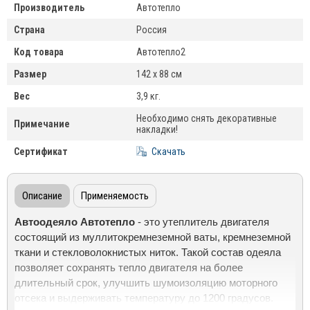
Производитель
Автотепло
Страна
Россия
Код товара
Автотепло2
Размер
142 x 88 см
Вес
3,9 кг.
Необходимо снять декоративные
Примечание
накладки!
Сертификат
Скачать
Описание
Применяемость
Автоодеяло Автотепло
- это утеплитель двигателя
состоящий из муллитокремнеземной ваты, кремнеземной
ткани и стекловолокнистых ниток. Такой состав одеяла
позволяет сохранять тепло двигателя на более
длительный срок, улучшить шумоизоляцию моторного
отсека и выдерживать температуру до 1200 градусов.