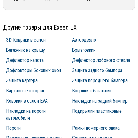
(495) 162-90-92, +7 (800) 250-01-76, либо по email:
он непосредственно взаимодействует с металлами,
эксплуатации конкретного товара
sales@mirdopov.ru
которые обладают чрезвычайно высокой
теплоотдачей. Поэтому важно, чтобы его
теплопроводность была максимально низкой, а также
Другие товары для Exeed LX
присутствовали электроизоляционные
характеристики, гарантирующие предупреждение
3D Коврики в салон
Автоодеяло
коротких замыканий.
Багажник на крышу
Брызговики
Эксплуатировать утеплитель для двигателя
Дефлектор капота
Дефлектор лобового стекла
необходимо при резких перепадах температур от -40
(окружающая среда) до +100 (предельная температура
Дефлекторы боковых окон
Защита заднего бампера
разогретого двигателя). В связи с этим во избежание
Защита картера
Защита переднего бампера
возгорания, используемые ткань, нитки и утеплитель
обязаны выдерживать данный интервал температур.
Каркасные шторки
Коврики в багажник
Утеплитель для двигателя используется в условиях
Коврики в салон EVA
Накладки на задний бампер
вибраций двигателя, но она не должна отражаться на
Накладки на пороги
Подкрылки пластиковые
функциональности и качестве на протяжении всего
автомобиля
срока эксплуатации.
Пороги
Рамки номерного знака
Утеплитель автомобильных двигателей применяется в
условиях агрессивных химических сред. В частности,